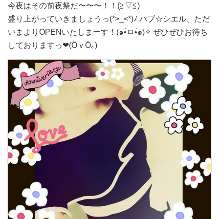
今夜はその前夜祭だ〜〜〜！！(≧▽≦)
盛り上がっていきましょうっ(*>_<*)ﾉ パブ☆シエル、ただ
いまよりOPENいたしまーす！(๑•̀ㅁ•́๑)✧ ぜひぜひお待ち
しておりますっ❤(ӦｖӦ｡)