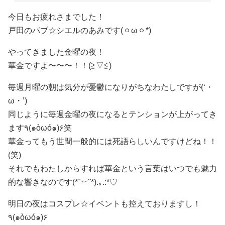
今日もお疲れさまでした！
戸田のパブ☆シエルのあみです(ㆁωㆁ*)
やってきました金曜の夜！
華金ですよ〜〜〜！！(≧▽≦)
毎週月曜の朝は気分が憂鬱になりがちなわたしですが(‘・
ω・’)
同じように毎週金曜の夜になるとテンションが上がってき
ます٩(๑òωó๑)۶笑
華金ってもう世間一般的には死語らしいんですけどね！！
(笑)
それでもわたしからすれば華金という言葉はいつでも魅力
的な響きなのです(*˘︶˘*).｡.:*♡
明日の夜はコスプレ☆イベントも控えておりますし！
٩(๑òωó๑)۶