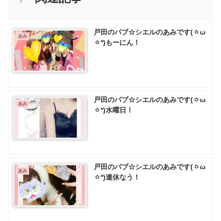
戸田のパブ☆シエルのあみです(ㆁω
あみ
ㆁ*)もーにん！
戸田のパブ☆シエルのあみです(ㆁω
あみ
ㆁ*)水曜日！
戸田のパブ☆シエルのあみです(ㆁω
あみ
ㆁ*)連休なう！