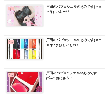
戸田のパブ☆シエルのあみです(ㆁω
あみ
ㆁ*)すいよーび！
戸田のパブ☆シエルのあみです(ㆁω
あみ
ㆁ*)いまほしいもの！
戸田のパブ✩.*˚シエルのあみです
あみ
(*•̀ᴗ•́*)おにゅう！