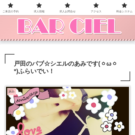
BAR CIEL！ご来店お待ちしています。
ご来店の予約
求人情報
求人お問合せ
アクセス
料金システム
戸田のパブ☆シエルのあみです(ㆁωㆁ
*)ふらいでい！
あみ