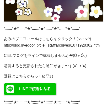
*:;;;;;:*★*:;;;;;:*★*:;;;;;:*★*:;;;;;:*★*:;;;;;:*★*:;;;;;:*
あみのプロフィールはこちらをクリック！(ㆁωㆁ*)
http://blog.livedoor.jp/ciel_staff/archives/1071928302.html
CIELブログをラインで購読しませんか❤(ӦｖӦ｡)
購読すると更新されたら通知がきま〜す(๑´ڡ`๑)
登録はこちらからっ↓↓(≧▽≦)↓↓
*:;;;;;:*★*:;;;;;:*★*:;;;;;:*★*:;;;;;:*★*:;;;;;:*★*:;;;;;:*