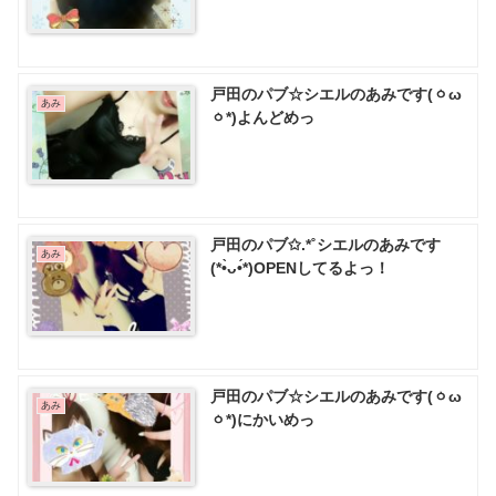
戸田のパブ☆シエルのあみです(ㆁω
あみ
ㆁ*)よんどめっ
戸田のパブ✩.*˚シエルのあみです
あみ
(*•̀ᴗ•́*)OPENしてるよっ！
戸田のパブ☆シエルのあみです(ㆁω
あみ
ㆁ*)にかいめっ