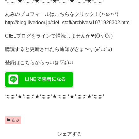
*:;;;;;:*★*:;;;;;:*★*:;;;;;:*★*:;;;;;:*★*:;;;;;:*★*:;;;;;:*
あみのプロフィールはこちらをクリック！(ㆁωㆁ*)
http://blog.livedoor.jp/ciel_staff/archives/1071928302.html
CIELブログをラインで購読しませんか❤(ӦｖӦ｡)
購読すると更新されたら通知がきま〜す(๑´ڡ`๑)
登録はこちらからっ↓↓(≧▽≦)↓↓
*:;;;;;:*★*:;;;;;:*★*:;;;;;:*★*:;;;;;:*★*:;;;;;:*★*:;;;;;:*
あみ
シェアする