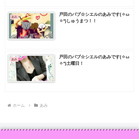
戸田のパブ☆シエルのあみです(ㆁω
あみ
ㆁ*)しゅうまつ！！
戸田のパブ☆シエルのあみです(ㆁω
あみ
ㆁ*)土曜日！
ホーム
あみ