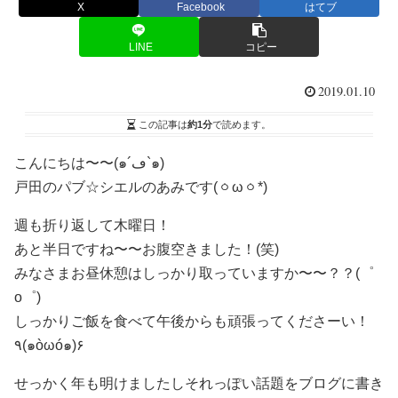
X
Facebook
はてブ
LINE
コピー
2019.01.10
この記事は
約1分
で読めます。
こんにちは〜〜(๑´ڡ`๑)
戸田のパブ☆シエルのあみです(ㆁωㆁ*)
週も折り返して木曜日！
あと半日ですね〜〜お腹空きました！(笑)
みなさまお昼休憩はしっかり取っていますか〜〜？？(゜
o゜)
しっかりご飯を食べて午後からも頑張ってくださーい！
٩(๑òωó๑)۶
せっかく年も明けましたしそれっぽい話題をブログに書き