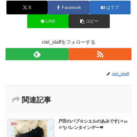
X
Facebook
はてブ
LINE
コピー
ciel_staffをフォローする
ciel_staff
関連記事
戸田のパブ☆シエルのあみです(ㆁω
あみ
ㆁ*)バレンタインデー❤