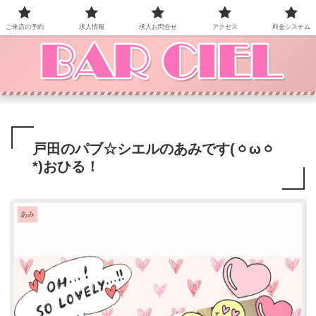
BAR CIEL！ご来店お待ちしています。
ご来店の予約
求人情報
求人お問合せ
アクセス
料金システム
戸田のパブ☆シエルのあみです(ㆁωㆁ
*)おひる！
あみ