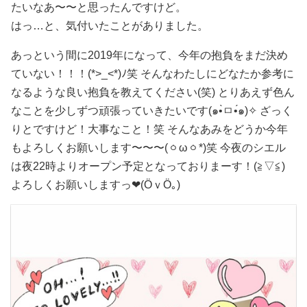
たいなあ〜〜と思ったんですけど。
はっ…と、気付いたことがありました。
あっという間に2019年になって、今年の抱負をまだ決め
ていない！！！(*>_<*)ﾉ笑 そんなわたしにどなたか参考に
なるような良い抱負を教えてください(笑) とりあえず色ん
なことを少しずつ頑張っていきたいです(๑•̀ㅁ•́๑)✧ ざっく
りとですけど！大事なこと！笑 そんなあみをどうか今年
もよろしくお願いします〜〜〜(ㆁωㆁ*)笑 今夜のシエル
は夜22時よりオープン予定となっておりまーす！(≧▽≦)
よろしくお願いしますっ❤(ӦｖӦ｡)