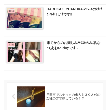
HARUKAZE?HARUKA’s?ｼｴﾙのﾐﾎ,ﾅ
CIEL
ﾂ,ﾊﾙｶ,ﾓﾓ,ﾕｶです‼
来てからのお楽しみ❤ｼｴﾙのみほ,な
CIEL
つ,あおい,ゆかです♪
戸田市でスナックの求人を３０才代の
女性の方で探している！？