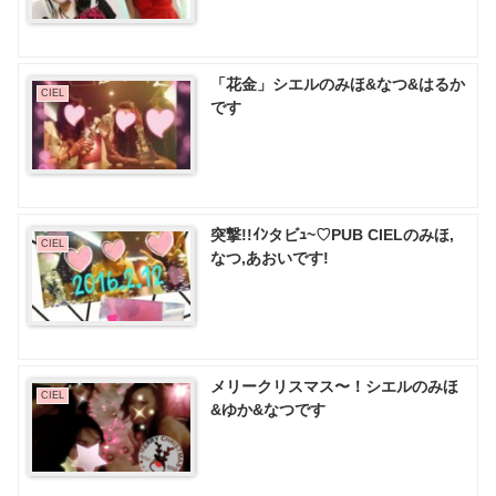
「花金」シエルのみほ&なつ&はるか
CIEL
です
突撃!!ｲﾝタビｭ~♡PUB CIELのみほ,
CIEL
なつ,あおいです!
メリークリスマス〜！シエルのみほ
CIEL
&ゆか&なつです