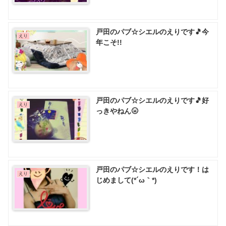
戸田のパブ☆シエルのえりです🎵今
えり
年こそ!!
戸田のパブ☆シエルのえりです🎵好
えり
っきやねん🌝
戸田のパブ☆シエルのえりです！は
えり
じめまして(*´ω｀*)