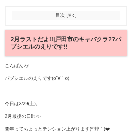
目次
2月ラストだよ!!|戸田市のキャバクラ??パ
ブシエルのえりです!!
こんばんわ!!
パブシエルのえりです(о´∀｀о)
今日は2/29(土)。
2月最後の日!!✨✨
閏年ってちょっとテンション上がります(*´艸｀)❤️