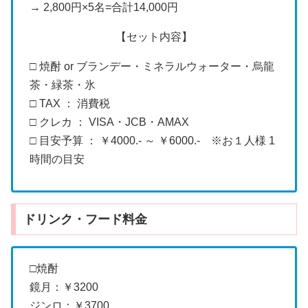
→ 2,800円×5名=合計14,000円
【セット内容】
□ 焼酎 or ブランデー・ミネラルウォーター・烏龍
茶・緑茶・氷
□ TAX ： 消費税
□ クレカ ： VISA・JCB・AMAX
□ 目安予算 ： ￥4000.- ～ ￥6000.- ※お１人様 1
時間の目安
ドリンク・フード料金
□焼酎
鏡月：￥3200
ジンロ：￥3700