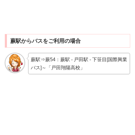
蕨駅からバスをご利用の場合
蕨駅⇒蕨54：蕨駅 - 戸田駅 - 下笹目[国際興業
バス]～「戸田翔陽高校」