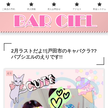
BAR CIEL！ご来店お待ちしています。
ご来店の予約
求人情報
求人お問合せ
アクセス
料金システム
2月ラストだよ!!|戸田市のキャバクラ??
パブシエルのえりです!!
えり