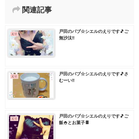
関連記事
戸田のパブ☆シエルのえりです🎵ご
えり
無沙汰‼️
戸田のパブ☆シエルのえりです🎵さ
えり
むーい‼️
戸田のパブ☆シエルのえりです🎵ご
えり
飯🍚とお菓子🍫