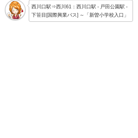
西川口駅⇒西川61：西川口駅 - 戸田公園駅 -
下笹目[国際興業バス] ～「新曽小学校入口」