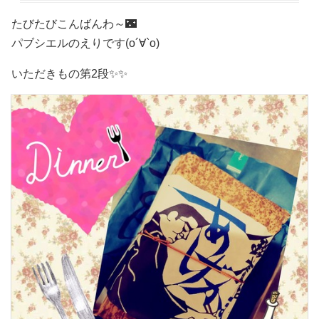
たびたびこんばんわ～🌃
パブシエルのえりです(о´∀`о)
いただきもの第2段✨✨