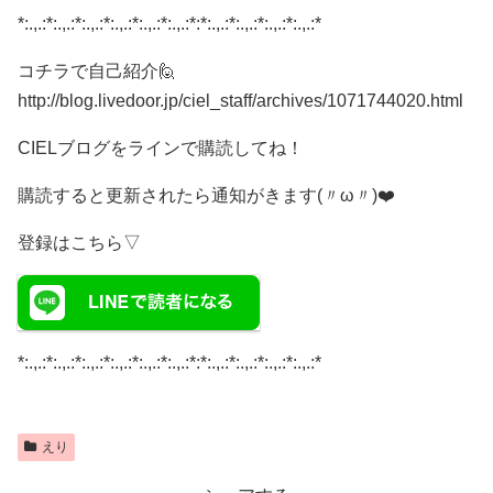
*:.,.:*:.,.:*:.,.:*:.,.:*:.,.:*:.,.:*:*:.,.:*:.,.:*:.,.:*:.,.:*
コチラで自己紹介🙋
http://blog.livedoor.jp/ciel_staff/archives/1071744020.html
CIELブログをラインで購読してね！
購読すると更新されたら通知がきます(〃ω〃)❤️
登録はこちら▽
*:.,.:*:.,.:*:.,.:*:.,.:*:.,.:*:.,.:*:*:.,.:*:.,.:*:.,.:*:.,.:*
えり