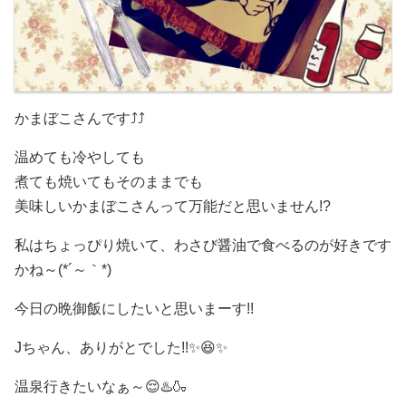
かまぼこさんです⤴️⤴️
温めても冷やしても
煮ても焼いてもそのままでも
美味しいかまぼこさんって万能だと思いません!?
私はちょっぴり焼いて、わさび醤油で食べるのが好きです
かね～(*´～｀*)
今日の晩御飯にしたいと思いまーす!!
Jちゃん、ありがとでした!!✨😆✨
温泉行きたいなぁ～😌♨️🍶