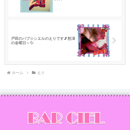
戸田のパブ☆シエルのえりです🎵怒濤
の金曜日～💦
ホーム
えり