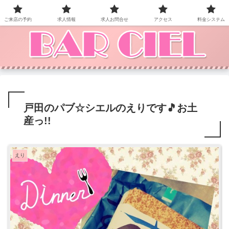
BAR CIEL！ご来店お待ちしています。
ご来店の予約
求人情報
求人お問合せ
アクセス
料金システム
戸田のパブ☆シエルのえりです🎵お土
産っ!!
えり