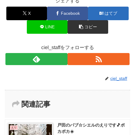
シェアする
X
Facebook
はてブ
LINE
コピー
ciel_staffをフォローする
ciel_staff
関連記事
戸田のパブ☆シエルのえりです🎵ポ
えり
カポカ☀️