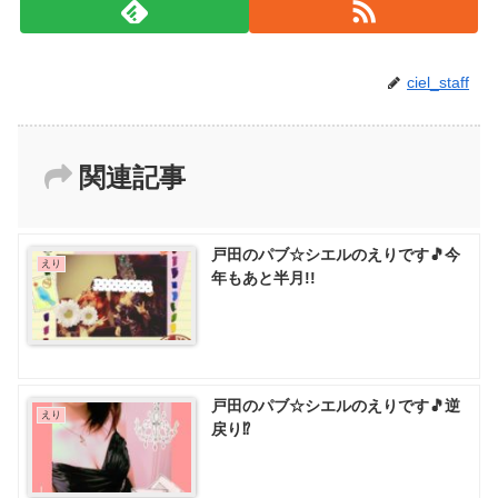
ciel_staff
関連記事
戸田のパブ☆シエルのえりです🎵今
えり
年もあと半月!!
戸田のパブ☆シエルのえりです🎵逆
えり
戻り⁉️