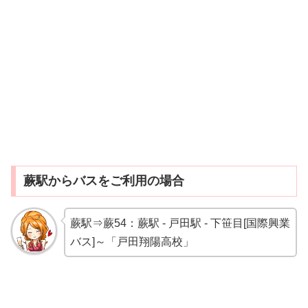
蕨駅からバスをご利用の場合
蕨駅⇒蕨54：蕨駅 - 戸田駅 - 下笹目[国際興業
バス]～「戸田翔陽高校」