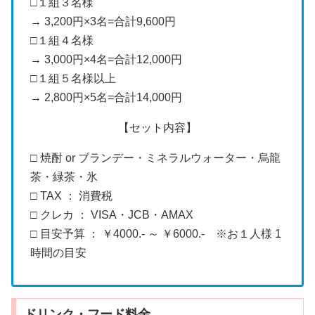
□１組３名様
→ 3,200円×3名=合計9,600円
□１組４名様
→ 3,000円×4名=合計12,000円
□１組５名様以上
→ 2,800円×5名=合計14,000円
【セット内容】
□ 焼酎 or ブランデー・ミネラルウォーター・烏龍
茶・緑茶・氷
□ TAX ： 消費税
□ クレカ ： VISA・JCB・AMAX
□ 目安予算 ： ￥4000.- ～ ￥6000.- ※お１人様 1
時間の目安
ドリンク・フード料金