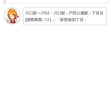
川口駅⇒川52：川口駅 - 戸田公園駅 - 下笹目
[国際興業バス] ～「新曽南四丁目」