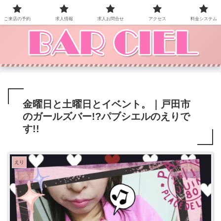
BAR CIEL！ご来店お待ちしています。
ご来店の予約
求人情報
求人お問合せ
アクセス
料金システム
金曜日と土曜日とイベント。｜戸田市
のガールズバー!?パブシエルのえりで
す!!
えり