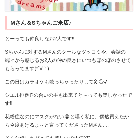
Mさん＆Sちゃんご来店♪
とーっても仲良しなお2人です!!
Sちゃんに対するMさんのクールなツッコミや、会話の
端々から感じるお2人の仲の良さにいつもほのぼのさせて
もらってます(*´∀｀)
この日はカラオケも歌っちゃったりして🎤😆🎵
シエル恒例!?の合いの手も出来てと～っても楽しかったで
す!!
花粉症なのにマスクがない😭と嘆く私に、偶然買えたか
ら今度あげるよ～と言ってくださったMさん…。