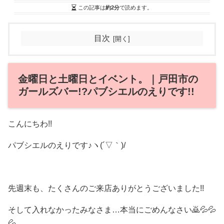
この記事は
約2分
で読めます。
目次
金曜日と土曜日とイベント。｜戸田市の
ガールズバー!?パブシエルのえりです!!
こんにちわ!!
パブシエルのえりです♪ヽ(´▽｀)/
先週末も、たくさんのご来店ありがとうございました!!
そして入れなかったみなさま…本当にごめんなさい🙇💦💦
💦