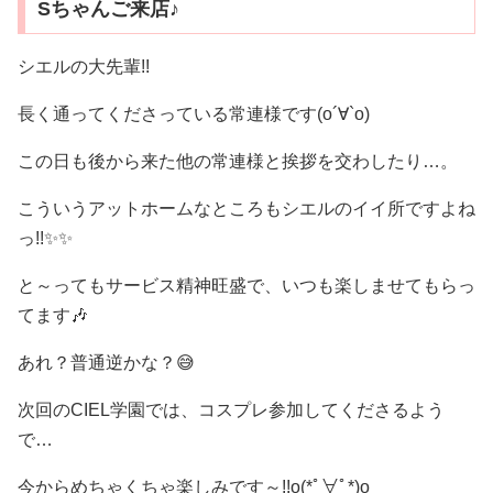
Sちゃんご来店♪
シエルの大先輩!!
長く通ってくださっている常連様です(о´∀`о)
この日も後から来た他の常連様と挨拶を交わしたり…。
こういうアットホームなところもシエルのイイ所ですよね
っ!!✨✨
と～ってもサービス精神旺盛で、いつも楽しませてもらっ
てます🎶
あれ？普通逆かな？😅
次回のCIEL学園では、コスプレ参加してくださるよう
で…
今からめちゃくちゃ楽しみです～!!o(*ﾟ∀ﾟ*)o