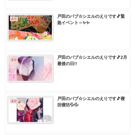
戸田のパブ☆シエルのえりです🎵緊
えり
急イベント～✨✨
戸田のパブ☆シエルのえりです🎵2月
えり
最後の日!!
戸田のパブ☆シエルのえりです🎵寝
えり
坊寝坊💦💦