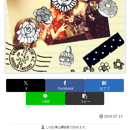
X
Facebook
はてブ
LINE
コピー
2019.07.13
この記事は
約1分
で読めます。