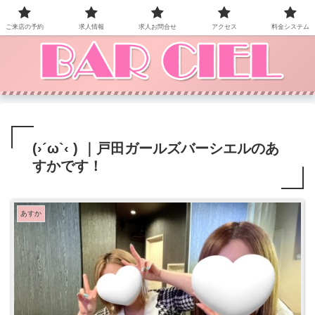
BAR CIEL！ご来店お待ちしています。
ご来店の予約
求人情報
求人お問合せ
アクセス
料金システム
(›´ω`‹ ) ｜戸田ガールズバーシエルのあ
すかです！
あすか