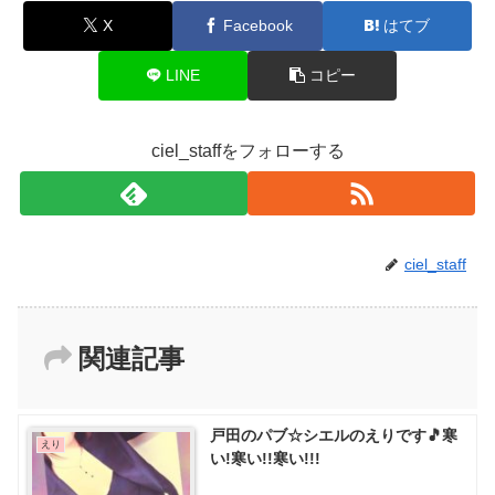
X
Facebook
はてブ
LINE
コピー
ciel_staffをフォローする
ciel_staff
関連記事
戸田のパブ☆シエルのえりです🎵寒
えり
い!寒い!!寒い!!!