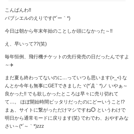
こんばんわ!!
パブシエルのえりです(*´ー｀*)
今日は朝から年末年始のことしか頭になかった～!!
え、早いって??(笑)
毎年恒例、飛行機チケットの先行発売の日だったんですよ
～✈️
まだ夏も終わってないのに…っていつも思います(>_<) な
んとか今年も無事にGETできましたヾ(*´Д｀*)ノ いやぁ～
良かった!! でも欲しかったところは早々に売り切れて
て…。 ほぼ開始時間ピッタリだったのにどーいうこと!?
まぁ、サイトに繋がっただけマシですね💮 というわけで
明日から通常モードに戻ります(笑) でわでわ、おやすみな
さい～(*´～｀*)zzz