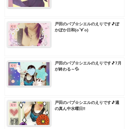
戸田のパブ☆シエルのえりです🎵ぽ
えり
かぽか日和(о´∀`о)
戸田のパブ☆シエルのえりです🎵7月
えり
が終わる～💦
戸田のパブ☆シエルのえりです🎵週
えり
の真ん中水曜日‼️