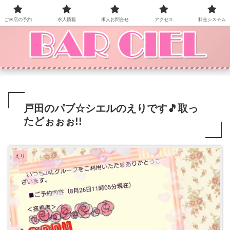
BAR CIEL！ご来店お待ちしています。
ご来店の予約
求人情報
求人お問合せ
アクセス
料金システム
戸田のパブ☆シエルのえりです🎵取っ
たどぉぉぉ!!
えり