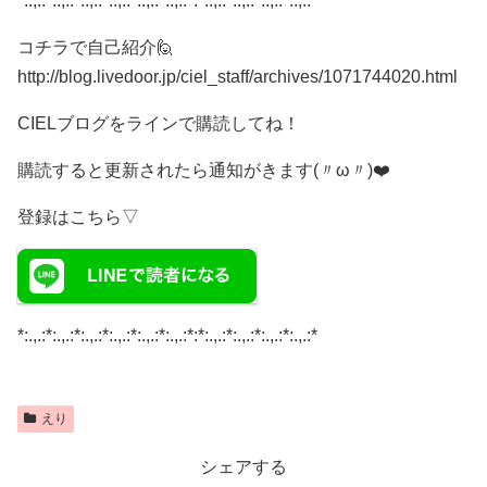
*:.,.:*:.,.:*:.,.:*:.,.:*:.,.:*:.,.:*:*:.,.:*:.,.:*:.,.:*:.,.:*
コチラで自己紹介🙋
http://blog.livedoor.jp/ciel_staff/archives/1071744020.html
CIELブログをラインで購読してね！
購読すると更新されたら通知がきます(〃ω〃)❤️
登録はこちら▽
*:.,.:*:.,.:*:.,.:*:.,.:*:.,.:*:.,.:*:*:.,.:*:.,.:*:.,.:*:.,.:*
えり
シェアする