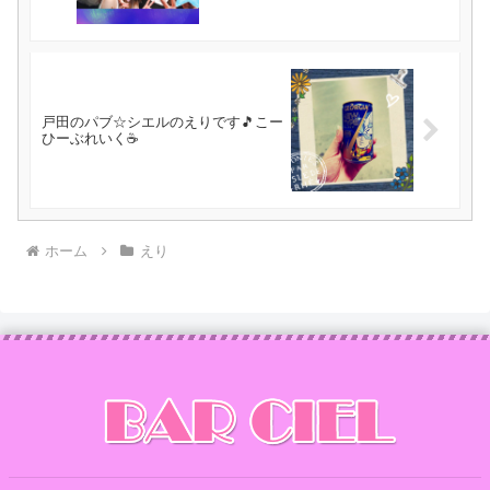
戸田のパブ☆シエルのえりです🎵こー
ひーぶれいく☕
ホーム
えり