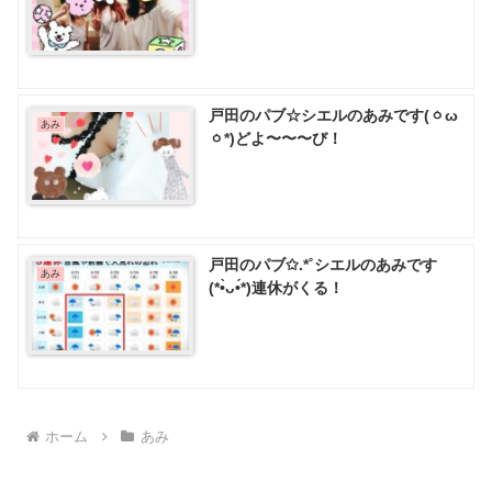
戸田のパブ☆シエルのあみです(ㆁω
あみ
ㆁ*)どよ〜〜〜び！
戸田のパブ✩.*˚シエルのあみです
あみ
(*•̀ᴗ•́*)連休がくる！
ホーム
あみ