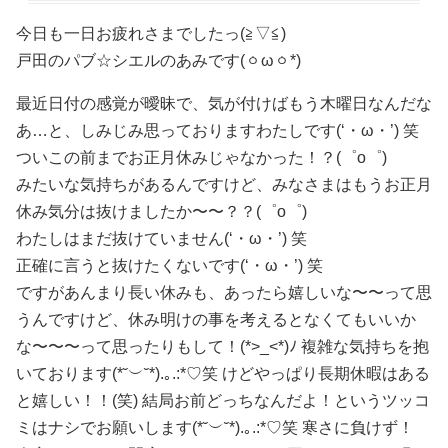
今日も一日お疲れさまでしたっ(≧▽≦)
戸田のパブ☆シエルのあみです(ㆁωㆁ*)
最近日付の感覚が曖昧で、気が付けばもう木曜日なんだな
あ…と、しみじみ思っておりますわたしです(‘・ω・’) 笑
ついこの前までお正月休みじゃなかった！？(゜o゜)
みたいな気持ちがあるんですけど、みなさまはもうお正月
休み気分は抜けましたか〜〜？？(゜o゜)
わたしはまだ抜けていません(‘・ω・’) 笑
正確に言うと抜けたくないです(‘・ω・’) 笑
ですがあんまり長い休みも、あったら嬉しいな〜〜って思
うんですけど、休み明けの事を考えるとなくてもいいか
な〜〜〜って思ったりもして！(*>_<*)ﾉ 複雑な気持ちを抱
いております(*˘︶˘*).｡.:*♡笑 けどやっぱり長期休暇はある
と嬉しい！！(笑) 結局お前どっちなんだよ！というツッコ
ミはナシでお願いします(*˘︶˘*).｡.:*♡笑 寒さに負けず！