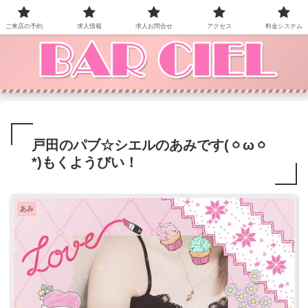
BAR CIEL！ご来店お待ちしています。
ご来店の予約
求人情報
求人お問合せ
アクセス
料金システム
戸田のパブ☆シエルのあみです(ㆁωㆁ
*)もくようびい！
あみ