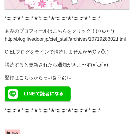
*:;;;;;:*★*:;;;;;:*★*:;;;;;:*★*:;;;;;:*★*:;;;;;:*★*:;;;;;:*
あみのプロフィールはこちらをクリック！(ㆁωㆁ*)
http://blog.livedoor.jp/ciel_staff/archives/1071928302.html
CIELブログをラインで購読しませんか❤(ӦｖӦ｡)
購読すると更新されたら通知がきま〜す(๑´ڡ`๑)
登録はこちらからっ↓↓(≧▽≦)↓↓
*:;;;;;:*★*:;;;;;:*★*:;;;;;:*★*:;;;;;:*★*:;;;;;:*★*:;;;;;:*
あみ