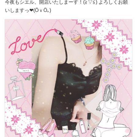
今夜もシエル、開店いたしまーす！(≧▽≦) よろしくお願
いしますっ❤(ӦｖӦ｡)