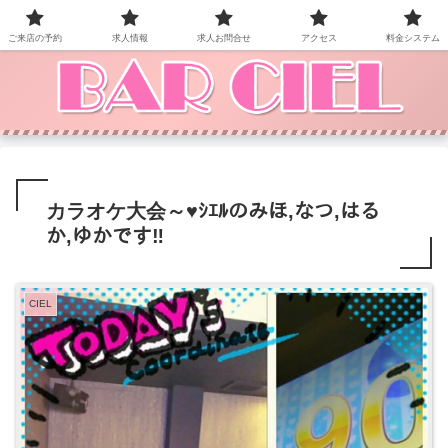
BAR CIEL！ご来店お待ちしています。
ご来店の予約
求人情報
求人お問合せ
アクセス
料金システム
カラオケ大会～♥ｼｴﾙのみほ,なつ,はる
か,ゆかです‼
CIEL