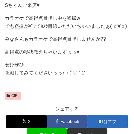
Sちゃんご来店♥
カラオケで高得点目指し中を盗撮w
でも盗撮がﾊﾞﾚてｶﾒﾗ目線いただいちゃいましたぁ( ☆∀☆)
みなさんもカラオケで高得点目指しませんか??
高得点の秘訣教えちゃいますっっ♥
ぜひぜひ、
挑戦してみてくださいっっ♪ヽ(´▽｀)/
CIEL
シェアする
X
Facebook
はてブ