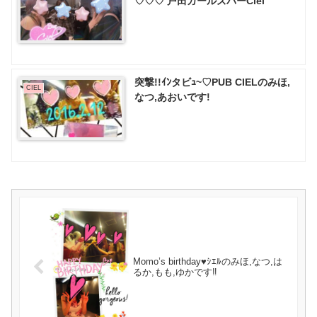
♡♡♡ 戸田ガールズバーCiel
突撃!!ｲﾝタビｭ~♡PUB CIELのみほ,
CIEL
なつ,あおいです!
Momo’s birthday♥ｼｴﾙのみほ,なつ,は
るか,もも,ゆかです‼