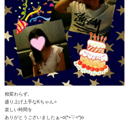
相変わらず,
盛り上げ上手なKちゃん
⭐
楽しい時間を
ありがとうございましたぁ~o(*>▽<*)o