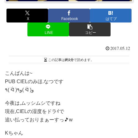
X
Facebook
はてブ
LINE
コピー
2017.05.12
この記事は
約1分
で読めます。
こんばんは~
PUB CIELのみほ.なつです
٩( ᐛ )و٩( ᐛ )و
今夜は,ムッシムシですね
現在,CIELの湿度をドラｲで
追い払っておりまぁーすっ🎵w
Kちゃん