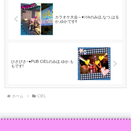
カラオケ大会～♥ｼｴﾙのみほ,なつ,はる
か,ゆかです‼
ひさびさ~♥️PUB CIELのみほ.ゆか.も
もです!
ホーム
CIEL