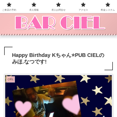
BAR CIEL！ご来店お待ちしています。
ご来店の予約
求人情報
求人お問合せ
アクセス
料金システム
Happy Birthday Kちゃん⭐PUB CIELの
みほ.なつです!
CIEL