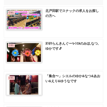
北戸田駅でスナックの求人をお探し
CIEL
の方へ
ｶﾗｵｹらんきんぐー✨ｼｴﾙのみほ,なつ,
CIEL
ゆかです🎵
「集合〜」シエルのゆか&なつ&あお
CIEL
い&えり&ゆうなです