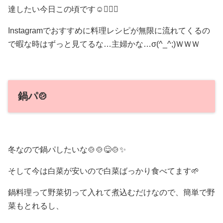
達したい今日この頃です☺️👍🏻✨
Instagramでおすすめに料理レシピが無限に流れてくるの
で暇な時はずっと見てるな…主婦かな…σ(^_^;)ＷＷＷ
鍋パ🍲
冬なので鍋パしたいな🍲🍲😋🍲✨
そして今は白菜が安いので白菜ばっかり食べてます‪🌱‬
鍋料理って野菜切って入れて煮込むだけなので、簡単で野
菜もとれるし、