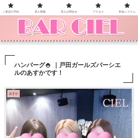
BAR CIEL！ご来店お待ちしています。
ご来店の予約
求人情報
求人お問合せ
アクセス
料金システム
ハンバーグ🍚 ｜戸田ガールズバーシエ
ルのあすかです！
あすか