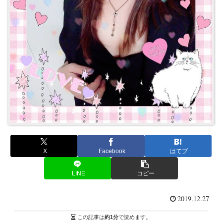
X
Facebook
はてブ
LINE
コピー
2019.12.27
この記事は
約1分
で読めます。