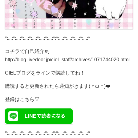
*:.,.:*:.,.:*:.,.:*:.,.:*:.,.:*:.,.:*:*:.,.:*:.,.:*:.,.:*:.,.:*
コチラで自己紹介🙋
http://blog.livedoor.jp/ciel_staff/archives/1071744020.html
CIELブログをラインで購読してね！
購読すると更新されたら通知がきます(〃ω〃)❤️
登録はこちら▽
*:.,.:*:.,.:*:.,.:*:.,.:*:.,.:*:.,.:*:*:.,.:*:.,.:*:.,.:*:.,.:*