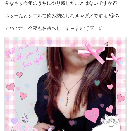
みなさま今年のうちにやり残したことはないですか??
ちゃーんとシエルで飲み納めしなきゃダメですよ!!😘🍻
でわでわ、今夜もお待ちしてま～す♪ヽ(´▽｀)/