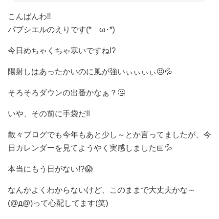
こんばんわ!!
パブシエルのえりです(*ゝω･*)
今日めちゃくちゃ寒いですね!?
陽射しはあったかいのに風が強いぃぃぃぃ😣💦
そろそろダウンの出番かなぁ？🤔
いや、その前に手袋だ!!
散々ブログでも今年もあと少し～とか言ってましたが、今
日カレンダーを見てようやく実感しました📅💦
本当にもう日がない!?😱
なんかよくわからないけど、このままで大丈夫かな～
(@д@)って心配してます(笑)