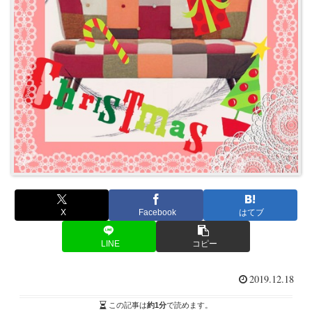
X
Facebook
はてブ
LINE
コピー
2019.12.18
この記事は
約1分
で読めます。