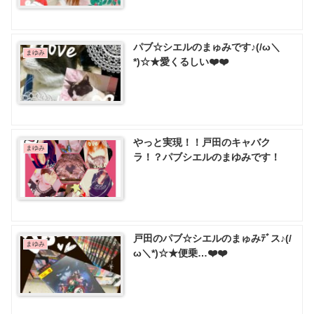
パブ☆シエルのまゅみです♪(/ω＼
まゆみ
*)☆★愛くるしい❤️❤️
やっと実現！！戸田のキャバク
まゆみ
ラ！？パブシエルのまゆみです！
戸田のパブ☆シエルのまゅみﾃﾞス♪(/
まゆみ
ω＼*)☆★便乗…❤️❤️