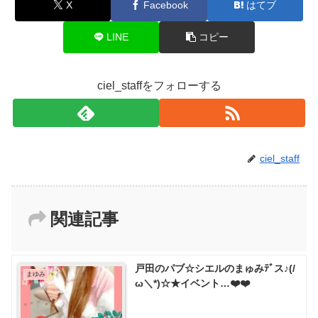
X
Facebook
はてブ
LINE
コピー
ciel_staffをフォローする
ciel_staff
関連記事
戸田のパブ☆シエルのまゅみﾃﾞス♪(/
まゆみ
ω＼*)☆★イベント…❤️❤️