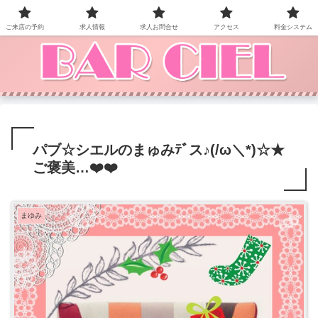
BAR CIEL！ご来店お待ちしています。
ご来店の予約
求人情報
求人お問合せ
アクセス
料金システム
パブ☆シエルのまゅみﾃﾞス♪(/ω＼*)☆★
ご褒美…❤️❤️
まゆみ