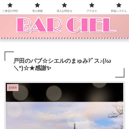
BAR CIEL！ご来店お待ちしています。
ご来店の予約
求人情報
求人お問合せ
アクセス
料金システム
戸田のパブ☆シエルのまゅみﾃﾞス♪(/ω
＼*)☆★感謝✨
まゆみ