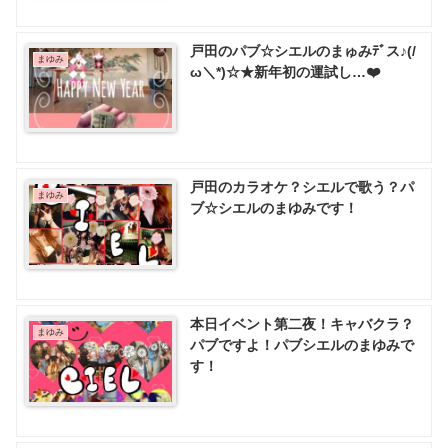
戸田のパブ☆シエルのまゅみﾃﾞス♪(/
まゆみ
ω＼*)☆★新年初の運試し…❤️
戸田のカラオケ？シエルで歌う？パ
まゆみ
ブ☆シエルのまゆみです！
本日イベント第二夜！キャバクラ？
まゆみ
パブですよ！パブシエルのまゆみで
す！