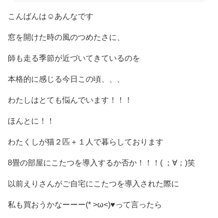
こんばんは☺️あんなです
窓を開けた時の風のつめたさに、
師も走る季節が近づいてきているのを
本格的に感じる今日この頃、、、
わたしはとても悩んでいます！！！
ほんとに！！
わ
たくしが猫２匹＋１人で暮らしております
8畳の部屋にこたつを導入するか否か！！！( ；∀；)笑
以前えりさんがご自宅にこたつを導入された際に
私も買おうかなーーー(* >ω<)♥️って言ったら