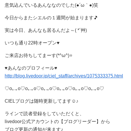
意気込んでいるあんななのでした(●´ω｀●)笑
今日からまたシエルの１週間が始まります🎵
実は今日、あんなも居るんだよ～( *´艸)
いつも通り22時オープン♥️
ご来店お待ちしてまーす(*^ω^)⭐
♥️あんなのプロフィール♥️
http://blog.livedoor.jp/ciel_staff/archives/1075333375.html
♡o｡.｡o♡o｡.｡o♡o｡.｡o♡o｡.｡o♡o｡.｡o♡o｡.｡o♡
CIELブログは随時更新してます☺️♪
ラインで読者登録をしていただくと、
livedoor公式アカウントの【ブログリーダー】から
ブログ更新の通知が来ます♪