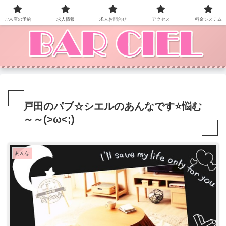
BAR CIEL！ご来店お待ちしています。
ご来店の予約
求人情報
求人お問合せ
アクセス
料金システム
戸田のパブ☆シエルのあんなです⭐悩む
～～(>ω<;)
あんな