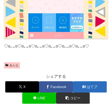
♡o｡.｡o♡o｡.｡o♡o｡.｡o♡o｡.｡o♡o｡.｡o♡o｡.｡o♡
あんな
シェアする
X
Facebook
はてブ
LINE
コピー