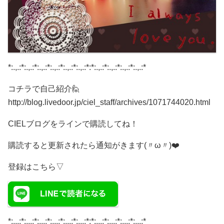
*:.,.:*:.,.:*:.,.:*:.,.:*:.,.:*:.,.:*:*:.,.:*:.,.:*:.,.:*:.,.:*
コチラで自己紹介🙋
http://blog.livedoor.jp/ciel_staff/archives/1071744020.html
CIELブログをラインで購読してね！
購読すると更新されたら通知がきます(〃ω〃)❤️
登録はこちら▽
*:.,.:*:.,.:*:.,.:*:.,.:*:.,.:*:.,.:*:*:.,.:*:.,.:*:.,.:*:.,.:*