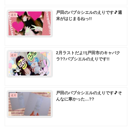
戸田のパブ☆シエルのえりです🎵週
えり
末がはじまるねっ!!
2月ラストだよ!!|戸田市のキャバク
えり
ラ??パブシエルのえりです!!
戸田のパブ☆シエルのえりです🎵そ
えり
んなに寒かった…??