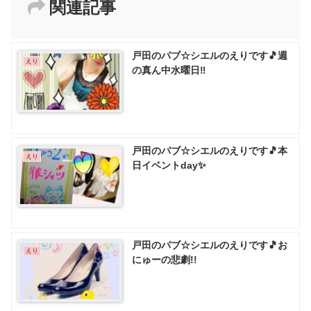
関連記事
戸田のパブ☆シエルのえりです🎵週
えり
の真ん中水曜日‼️
戸田のパブ☆シエルのえりです🎵本
えり
日イベントday✨
戸田のパブ☆シエルのえりです🎵お
えり
にゅーの悲劇!!