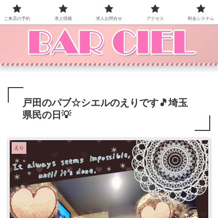
BAR CIEL！ご来店お待ちしています。
ご来店の予約
求人情報
求人お問合せ
アクセス
料金システム
戸田のパブ☆シエルのえりです🎵埼玉
県民の日💡
えり