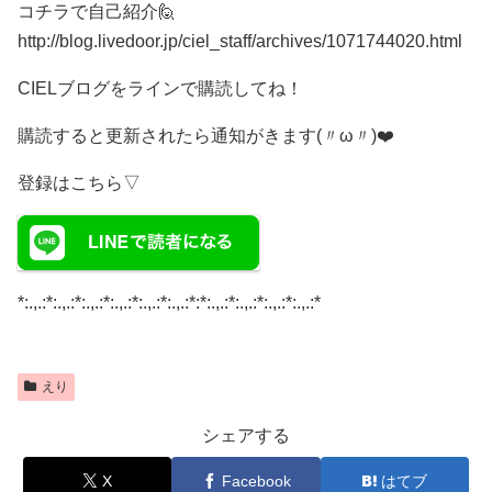
コチラで自己紹介🙋
http://blog.livedoor.jp/ciel_staff/archives/1071744020.html
CIELブログをラインで購読してね！
購読すると更新されたら通知がきます(〃ω〃)❤️
登録はこちら▽
*:.,.:*:.,.:*:.,.:*:.,.:*:.,.:*:.,.:*:*:.,.:*:.,.:*:.,.:*:.,.:*
えり
シェアする
X
Facebook
はてブ