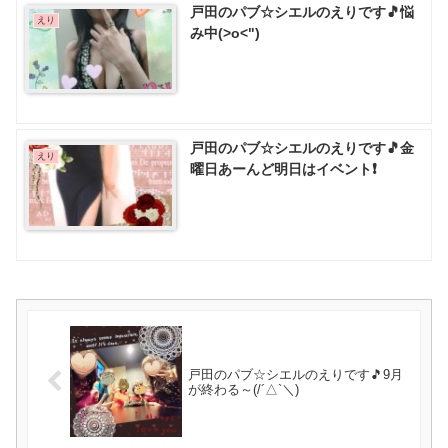
戸田のパブ☆シエルのえりです🎵悩
えり
み中(>o<")
戸田のパブ☆シエルのえりです🎵金
えり
曜日あーんど明日はイベント❗
戸田のパブ☆シエルのえりです🎵9月
が終わる～(/´△`＼)