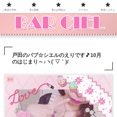
BAR CIEL！ご来店お待ちしています。
ご来店の予約
求人情報
求人お問合せ
アクセス
料金システム
戸田のパブ☆シエルのえりです🎵10月
のはじまり～♪ヽ(´▽｀)/
えり