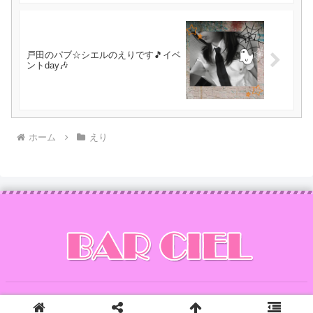
戸田のパブ☆シエルのえりです🎵イベ
ントday🎶
ホーム
えり