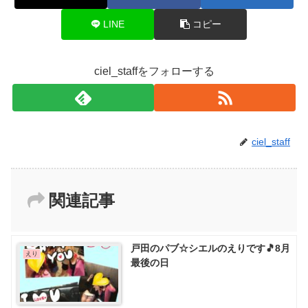
LINE
コピー
ciel_staffをフォローする
ciel_staff
関連記事
戸田のパブ☆シエルのえりです🎵8月
えり
最後の日