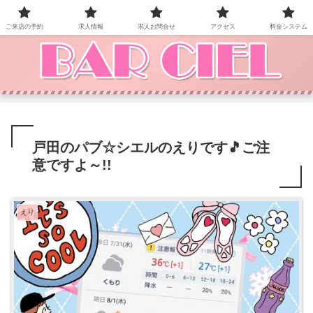
BAR CIEL！ご来店お待ちしています。
ご来店の予約
求人情報
求人お問合せ
アクセス
料金システム
戸田のパブ☆シエルのえりです🎵ご注
意ですよ～!!
えり