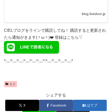
blog.livedoor.jp
CIELブログをラインで購読してね！ 購読すると更新され
たら通知がきます(〃ω〃)❤️ 登録はこちら▽
*:.,.:*:.,.:*:.,.:*:.,.:*:.,.:*:.,.:*:*:.,.:*:.,.:*:.,.:*:.,.:*
えり
シェアする
X
Facebook
はてブ