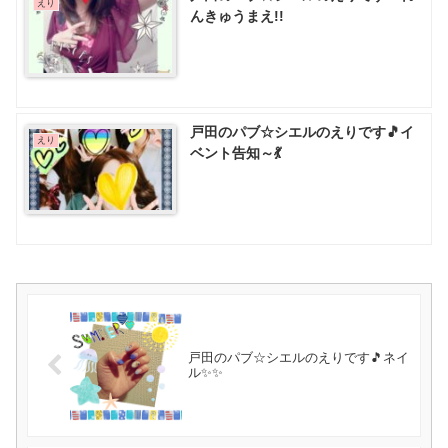
えり
んきゅうまえ!!
戸田のパブ☆シエルのえりです🎵イ
えり
ベント告知～💃
戸田のパブ☆シエルのえりです🎵ネイ
ル✨✨