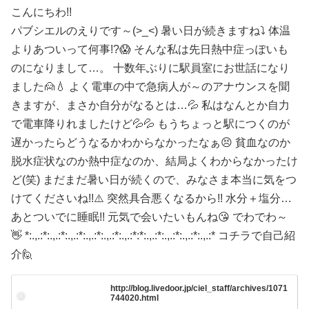
こんにちわ!!
パブシエルのえりです～(>_<) 暑い日が続きますね⤵️ 体温
よりあついって何事!?😱 そんな私は先日熱中症っぽいも
のになりまして…。 十数年ぶりに駅員室にお世話になり
ました🙍💧 よく電車の中で急病人が～のアナウンスを聞
きますが、まさか自分がなるとは…💦 私はなんとか自力
で電車降りれましたけど💦💦 もうちょっと駅につくのが
遅かったらどうなるかわからなかったなぁ😣 貧血なのか
脱水症状なのか熱中症なのか、結局よくわからなかったけ
ど(笑) まだまだ暑い日が続くので、みなさま本当に気をつ
けてくださいね!!⚠️ 突然具合悪くなるから!! 水分＋塩分…
あとついでに睡眠!! 元気で会いたいもんね😘 でわでわ～
👋 *:.,.:*:.,.:*:.,.:*:.,.:*:.,.:*:.,.:*:*:.,.:*:.,.:*:.,.:*:.,.:* コチラで自己紹
介🙋
http://blog.livedoor.jp/ciel_staff/archives/1071
744020.html