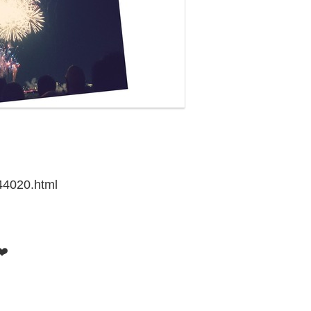
744020.html
️