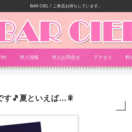
BAR CIEL！ご来店お待ちしています。
予約
求人情報
求人お問合せ
アクセス
料
す🎵夏といえば…🎇