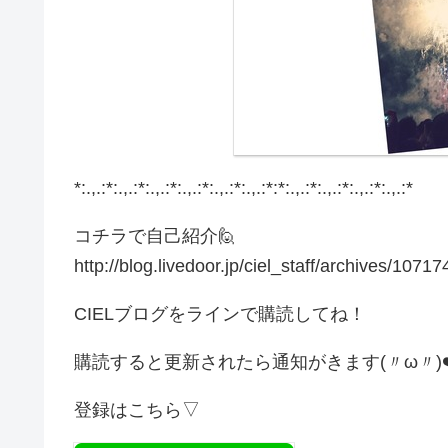
*:.,.:*:.,.:*:.,.:*:.,.:*:.,.:*:.,.:*:*:.,.:*:.,.:*:.,.:*:.,.:*
コチラで自己紹介🙋
http://blog.livedoor.jp/ciel_staff/archives/1071
CIELブログをラインで購読してね！
購読すると更新されたら通知がきます(〃ω〃)❤
登録はこちら▽