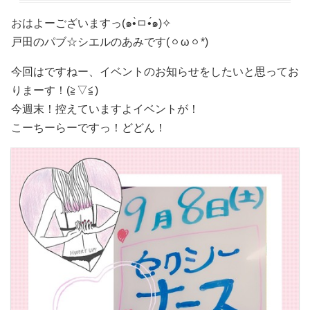
おはよーございますっ(๑•̀ㅁ•́๑)✧
戸田のパブ☆シエルのあみです(ㆁωㆁ*)
今回はですねー、イベントのお知らせをしたいと思ってお
りまーす！(≧▽≦)
今週末！控えていますよイベントが！
こーちーらーですっ！どどん！