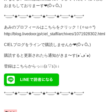
おまちしておりまーす❤(ӦｖӦ｡)
*:;;;;;:*★*:;;;;;:*★*:;;;;;:*★*:;;;;;:*★*:;;;;;:*★*:;;;;;:*
あみのプロフィールはこちらをクリック！(ㆁωㆁ*)
http://blog.livedoor.jp/ciel_staff/archives/1071928302.html
CIELブログをラインで購読しませんか❤(ӦｖӦ｡)
購読すると更新されたら通知がきま〜す(๑´ڡ`๑)
登録はこちらからっ↓↓(≧▽≦)↓↓
*:;;;;;:*★*:;;;;;:*★*:;;;;;:*★*:;;;;;:*★*:;;;;;:*★*:;;;;;:*