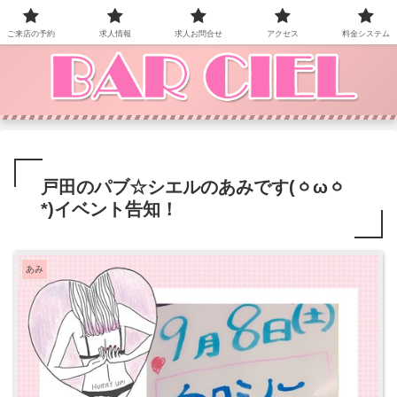
BAR CIEL！ご来店お待ちしています。
ご来店の予約
求人情報
求人お問合せ
アクセス
料金システム
戸田のパブ☆シエルのあみです(ㆁωㆁ
*)イベント告知！
あみ