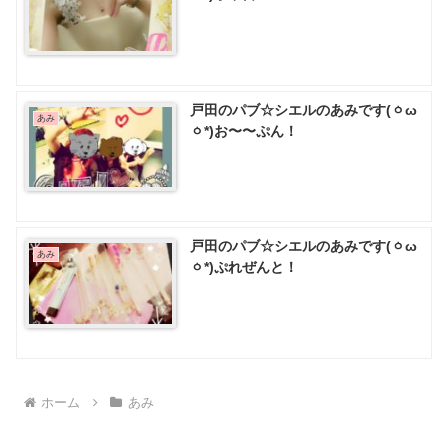
戸田のパブ☆シエルのあみです(ㆁω
あみ
ㆁ*)お〜〜ぷん！
戸田のパブ☆シエルのあみです(ㆁω
あみ
ㆁ*)ぷれぜんと！
ホーム
あみ