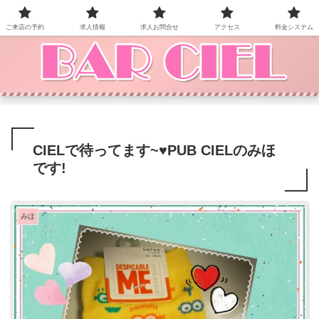
BAR CIEL！ご来店お待ちしています。
ご来店の予約
求人情報
求人お問合せ
アクセス
料金システム
CIELで待ってます~♥PUB CIELのみほ
です!
みほ