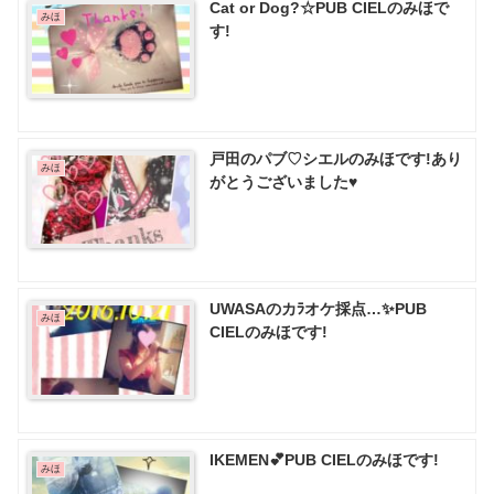
Cat or Dog?☆PUB CIELのみほで
みほ
す!
戸田のパブ♡ シエルのみほです!あり
みほ
がとうございました♥️
UWASAのカﾗオケ採点…✨PUB
みほ
CIELのみほです!
IKEMEN💕PUB CIELのみほです!
みほ