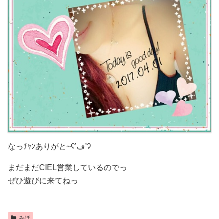
なっﾁｬﾝありがと~ʕ’ڡ’ʔ
まだまだCIEL営業しているのでっ
ぜひ遊びに来てねっ
みほ