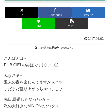
X
Facebook
はてブ
LINE
コピー
2017.04.02
この記事は
約1分
で読めます。
こんばんは~
PUB CIELのみほです( ॢ˘͈ ᵕ ˘͈ ॢ)
みなさま~
週末の夜を楽しんでますかぁ？✨
まだまだ盛り上がっちゃいましょ
先日,帰還したなっﾁｬﾝから
私の大好きなMINIONのソｯクス