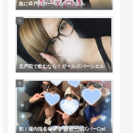
急に🌻戸田ガールズバーシエル
北戸田で飲むなら！ガールズバーシエル
初！場内指名😭💕 戸田ガールズバーCiel