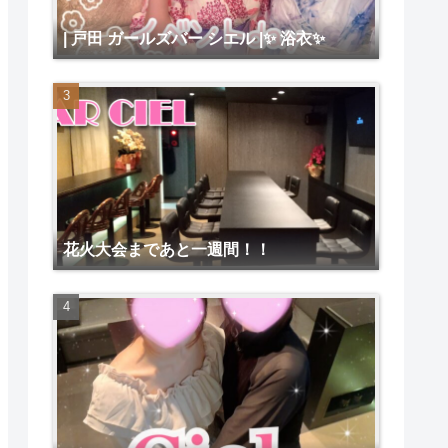
| 戸田 ガールズバー シエル |✨ 浴衣✨
花火大会まであと一週間！！