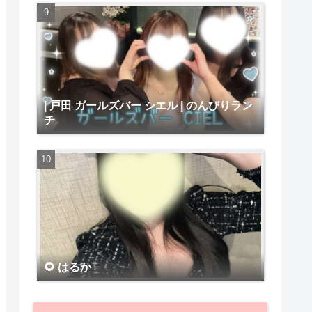
| 戸田 ガールズバー シエル | のんびりラン
チ
🌻 はるか