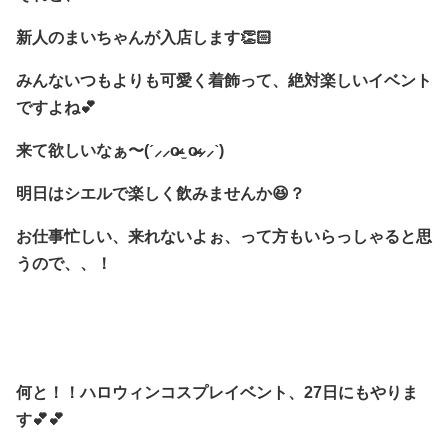
新人のまいちゃんが入店します👏🏻
みんないつもよりも可愛く着飾って、絶対楽しいイベント
ですよね💕
来て欲しいなぁ〜(ˊ⸝⸝o̴̶̷ ̫ o̴̶̷⸝⸝ˋ)
明日はシエルで楽しく飲みませんか😆？
お仕事忙しい、来れないよぉ、って方もいらっしゃると思
うので、、！
何と！！ハロウィンコスプレイベント、27日にもやりま
す💕💕