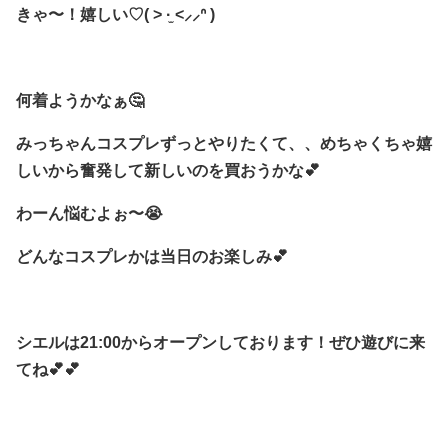
きゃ〜！嬉しい♡( > ·̫ <⸝⸝ᐢ )
何着ようかなぁ🤔
みっちゃんコスプレずっとやりたくて、、めちゃくちゃ嬉
しいから奮発して新しいのを買おうかな💕
わーん悩むよぉ〜😭
どんなコスプレかは当日のお楽しみ💕
シエルは21:00からオープンしております！ぜひ遊びに来
てね💕︎💕︎