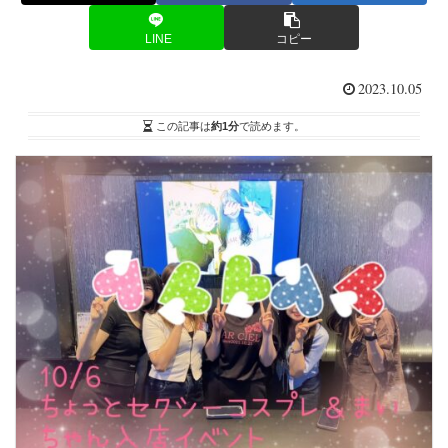
LINE
コピー
2023.10.05
この記事は
約1分
で読めます。