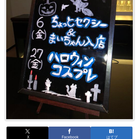
X
Facebook
はてブ