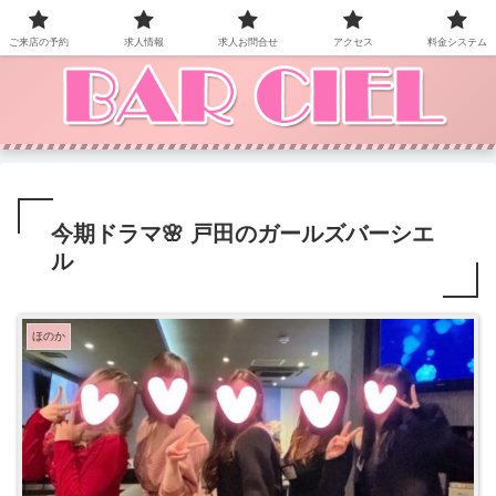
BAR CIEL！ご来店お待ちしています。
ご来店の予約
求人情報
求人お問合せ
アクセス
料金システム
今期ドラマ🌸 戸田のガールズバーシエ
ル
ほのか