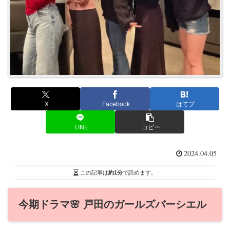
X
Facebook
はてブ
LINE
コピー
2024.04.05
この記事は
約1分
で読めます。
今期ドラマ🌸 戸田のガールズバーシエル