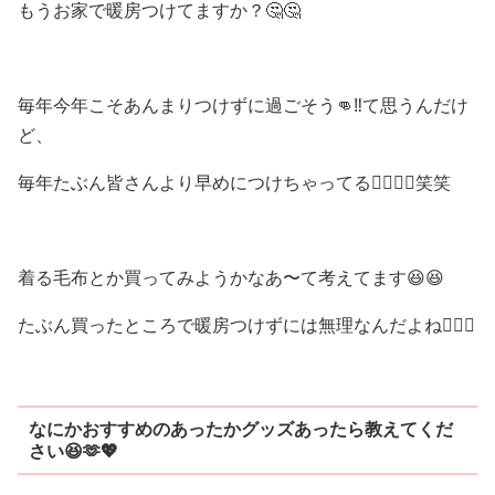
もうお家で暖房つけてますか？🤔🤔
毎年今年こそあんまりつけずに過ごそう👊‼️て思うんだけ
ど、
毎年たぶん皆さんより早めにつけちゃってる😵‍💫😵‍💫笑笑
着る毛布とか買ってみようかなあ〜て考えてます😆😆
たぶん買ったところで暖房つけずには無理なんだよね😵‍💫💦
なにかおすすめのあったかグッズあったら教えてくだ
さい😆🫶💖