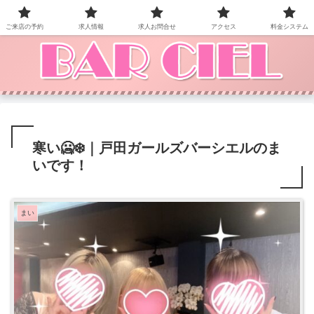
BAR CIEL！ご来店お待ちしています。
ご来店の予約
求人情報
求人お問合せ
アクセス
料金システム
寒い🥶❄️｜戸田ガールズバーシエルのま
いです！
まい