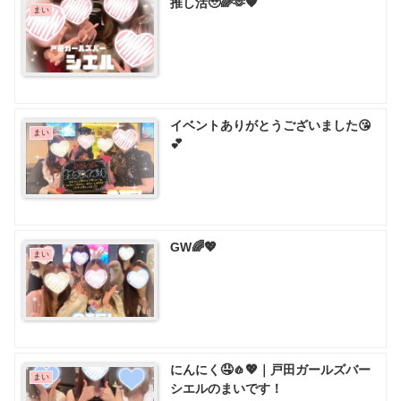
推し活🥹🌈🫶🧡
まい
イベントありがとうございました😘
まい
💕
GW🌈💖
まい
にんにく🤤🧄💖｜戸田ガールズバー
まい
シエルのまいです！