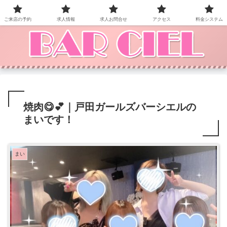
BAR CIEL！ご来店お待ちしています。
ご来店の予約
求人情報
求人お問合せ
アクセス
料金システム
焼肉😋💕｜戸田ガールズバーシエルの
まいです！
まい