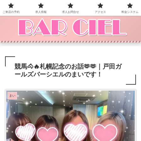
BAR CIEL！ご来店お待ちしています。
ご来店の予約
求人情報
求人お問合せ
アクセス
料金システム
競馬🐴🔥札幌記念のお話🫶🫶｜戸田ガ
ールズバーシエルのまいです！
まい