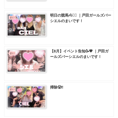
明日の競馬🐴❤️‍🔥 ｜戸田ガールズバー
まい
シエルのまいです！
【8月】イベント告知🥳💖 ｜戸田ガ
まい
ールズバーシエルのまいです！
掃除😤‼️
まい