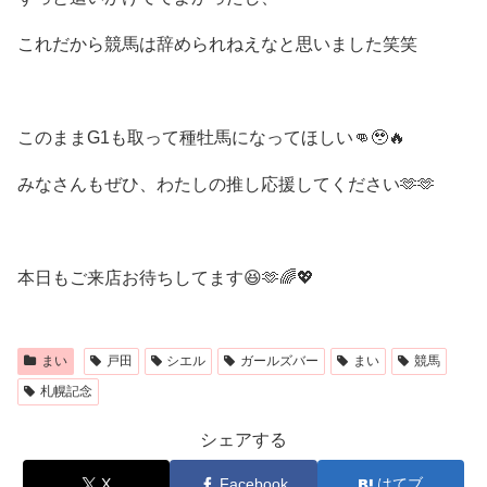
これだから競馬は辞められねえなと思いました笑笑
このままG1も取って種牡馬になってほしい👊🥹🔥
みなさんもぜひ、わたしの推し応援してください🫶🫶
本日もご来店お待ちしてます😆🫶🌈💖
まい
戸田
シエル
ガールズバー
まい
競馬
札幌記念
シェアする
X
Facebook
はてブ