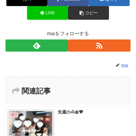
LINE
コピー
maiをフォローする
mai
関連記事
先週の🐴🎀💖
まい