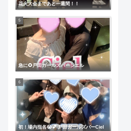
花火大会まであと一週間！！
急に🌻戸田ガールズバーシエル
初！場内指名😭💕 戸田ガールズバーCiel