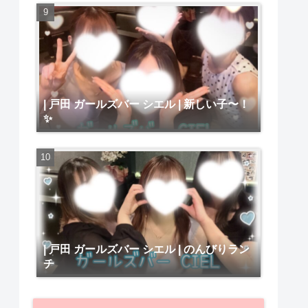
| 戸田 ガールズバー シエル | 新しい子〜！
✨
| 戸田 ガールズバー シエル | のんびりラン
チ