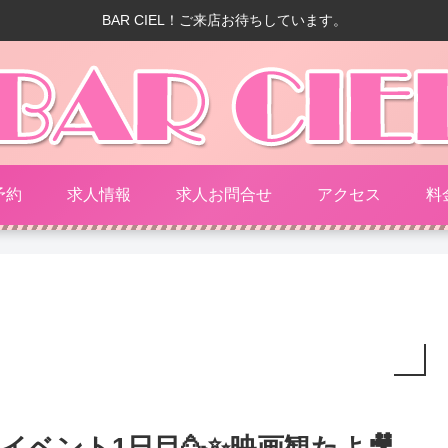
BAR CIEL！ご来店お待ちしています。
予約
求人情報
求人お問合せ
アクセス
料
イベント1日目🥳✨映画観たよ🎥