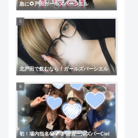
急に🌻戸田ガールズバーシエル
北戸田で飲むなら！ガールズバーシエル
初！場内指名😭💕 戸田ガールズバーCiel