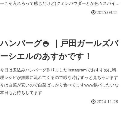
ーこそ入れろって感じだけど)クミンパウダーとか色々スパイス
入れるチリコンカンのレシピもあって今度は、色々スパイス入
2025.03.21
れてみようかな︎と思いました︎ 最近新しいレシピで料理作ってな
かったので、久しぶりに作ってみてなんかレベルアップできた
気がするような気持ちになれるので嬉しい(笑)(笑)
ハンバーグ🍚 ｜戸田ガールズバ
ーシエルのあすかです！
今日は煮込みハンバーグ作りましたInstagramでおすすめに料
理レシピが無限に流れてくるので暇な時はずっと見ちゃいます
今は白菜が安いので白菜ばっかり食べてますwww鍋パしたいな
本日もお待ちしてます
2024.11.28