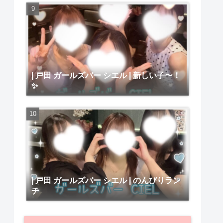
| 戸田 ガールズバー シエル | 新しい子〜！
✨
| 戸田 ガールズバー シエル | のんびりラン
チ