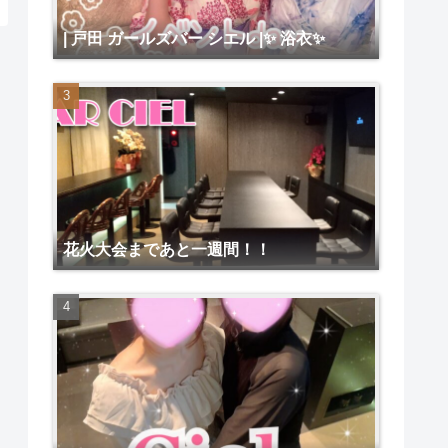
| 戸田 ガールズバー シエル |✨ 浴衣✨
花火大会まであと一週間！！