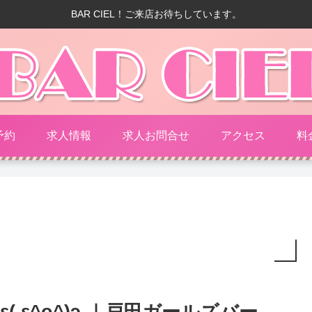
BAR CIEL！ご来店お待ちしています。
予約
求人情報
求人お問合せ
アクセス
料
ε( ε^o^)э ｜戸田ガールズバー