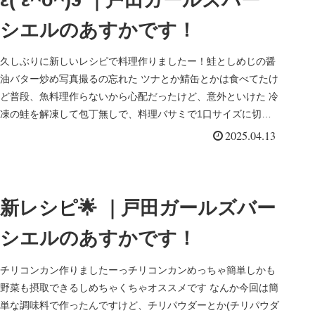
シエルのあすかです！
久しぶりに新しいレシピで料理作りましたー！鮭としめじの醤
油バター炒め写真撮るの忘れた ツナとか鯖缶とかは食べてたけ
ど普段、魚料理作らないから心配だったけど、意外といけた 冷
凍の鮭を解凍して包丁無しで、料理バサミで1口サイズに切っ
て、片栗粉まぶしてオリーブオイル、しめじとバター醤油ネギ
2025.04.13
ぶちこんで炒めるだけ めちゃ簡単だったから、また作りたいで
も、魚って骨あるから怖い これからは、肉より魚を積極的に食
べていきたいですといっても肉もそんなに食べてないけど、、
ひき肉食べてニキビできてからスーパーで肉、しばらく買って
新レシピ🌟 ｜戸田ガールズバー
ないww
シエルのあすかです！
チリコンカン作りましたーっチリコンカンめっちゃ簡単しかも
野菜も摂取できるしめちゃくちゃオススメです なんか今回は簡
単な調味料で作ったんですけど、チリパウダーとか(チリパウダ