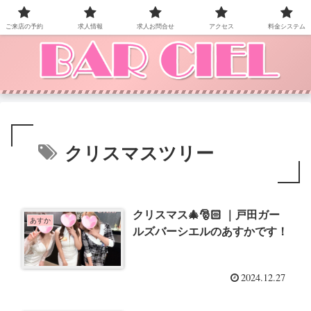
BAR CIEL！ご来店お待ちしています。
ご来店の予約
求人情報
求人お問合せ
アクセス
料金システム
クリスマスツリー
クリスマス🎄🎅🏻 ｜戸田ガー
あすか
ルズバーシエルのあすかです！
2024.12.27