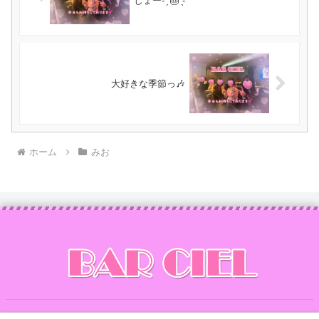
しょー- ̗̀ 🎂 ̖́-
大好きな季節っ🎶
ホーム
みお