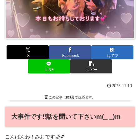
X
Facebook
はてブ
LINE
コピー
2023.11.10
この記事は
約1分
で読めます。
大事件です‼️話を聞いて下さいm(_ _)m
こんばんわ！みおです
🌙💕