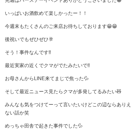
先週はバースデーイベントありがとうございました
😁
いっぱいお酒飲めて楽しかったー！！
今週末もたくさんのご来店お待ちしております
😁😁
後祝いでもぜひぜひ
🥂
そう！事件なんです‼️
最近実家の近くでクマがでたみたいで
‼️
お母さんから
LINE
来てまじで焦った
💦
そして最近ニュース見たらクマが多発してるみたい
🧸
みんなも気をつけてーって言いたいけどこの辺ならありえ
ない話か笑
めっちゃ田舎で起きた事件でした
💦