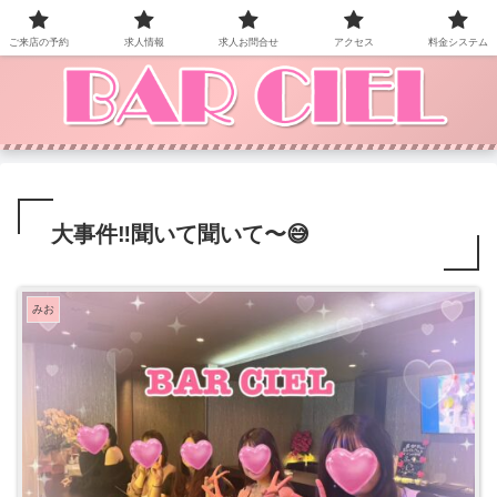
BAR CIEL！ご来店お待ちしています。
ご来店の予約
求人情報
求人お問合せ
アクセス
料金システム
大事件‼️聞いて聞いて〜😅
みお