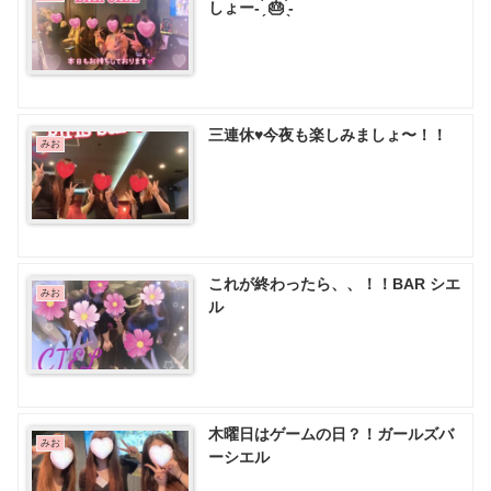
しょー- ̗̀ 🎂 ̖́-
三連休♥️今夜も楽しみましょ〜！！
みお
これが終わったら、、！！BAR シエ
みお
ル
木曜日はゲームの日？！ガールズバ
みお
ーシエル