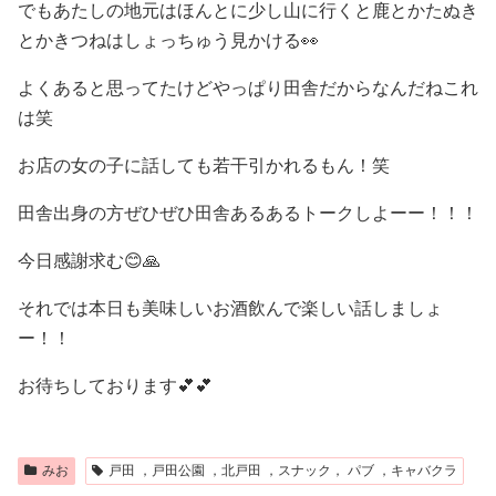
でもあたしの地元はほんとに少し山に行くと鹿とかたぬき
とかきつねはしょっちゅう見かける
👀
よくあると思ってたけどやっぱり田舎だからなんだねこれ
は笑
お店の女の子に話しても若干引かれるもん！笑
田舎出身の方ぜひぜひ田舎あるあるトークしよーー！！！
今日感謝求む
😊🙏
それでは本日も美味しいお酒飲んで楽しい話しましょ
ー！！
お待ちしております
💕💕
みお
戸田 ，戸田公園 ，北戸田 ，スナック， パブ ，キャバクラ