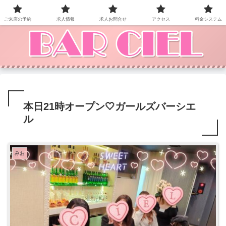
BAR CIEL！ご来店お待ちしています。
ご来店の予約
求人情報
求人お問合せ
アクセス
料金システム
本日21時オープン‎🤍ガールズバーシエ
ル
みお