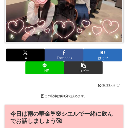
X
Facebook
はてブ
LINE
コピー
2023.03.24
この記事は
約1分
で読めます。
今日は雨の華金☔️🌸シエルで一緒に飲ん
でお話しましょう🥰