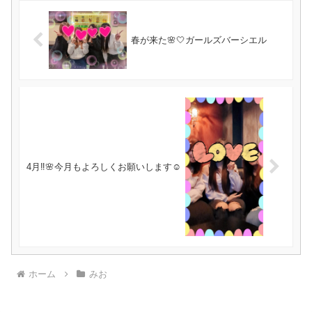
春が来た🌸‎🤍ガールズバーシエル
4月‼️🌸今月もよろしくお願いします☺️
ホーム
みお