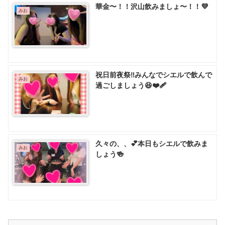
華金〜！！沢山飲みましょ〜！！💜
みお
祝日前夜祭‼️みんなでシエルで飲んで
みお
過ごしましょう😆❤️‍🩹
久々の、、💕本日もシエルで飲みま
みお
しょう🍻