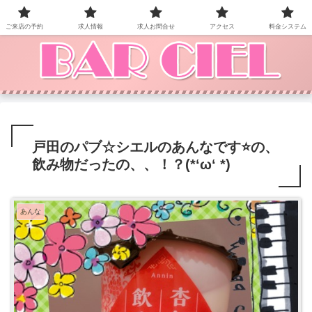
BAR CIEL！ご来店お待ちしています。
ご来店の予約
求人情報
求人お問合せ
アクセス
料金システム
戸田のパブ☆シエルのあんなです⭐の、
飲み物だったの、、！？(*‘ω‘ *)
あんな