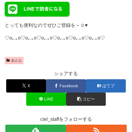
とっても便利なのでぜひご登録を～☺️♥️
♡o｡.｡o♡o｡.｡o♡o｡.｡o♡o｡.｡o♡o｡.｡o♡o｡.｡o♡
あんな
シェアする
X
Facebook
はてブ
LINE
コピー
ciel_staffをフォローする