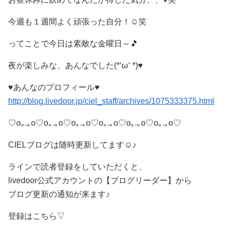
今週も１週間よく頑張った自分！☺️笑
ってことで今日は素敵な金曜日～🎵
夜が楽しみな、あんなでした(*‘ω‘ *)♥️
♥️あんなのプロフィール♥️
http://blog.livedoor.jp/ciel_staff/archives/1075333375.html
♡o｡.｡o♡o｡.｡o♡o｡.｡o♡o｡.｡o♡o｡.｡o♡o｡.｡o♡
CIELブログは随時更新してます☺️♪
ラインで読者登録をしていただくと、
livedoor公式アカウントの【ブログリーダー】から
ブログ更新の通知が来ます♪
登録はこちら▽