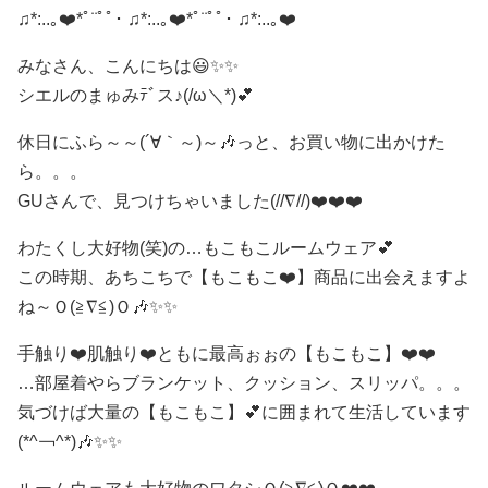
♫*:..｡❤️*ﾟ¨ﾟﾟ･ ♫*:..｡❤️*ﾟ¨ﾟﾟ･ ♫*:..｡❤️
みなさん、こんにちは😃✨✨
シエルのまゅみﾃﾞス♪(/ω＼*)💕
休日にふら～～(´∀｀～)～🎶っと、お買い物に出かけた
ら。。。
GUさんで、見つけちゃいました(//∇//)❤️❤️❤️
わたくし大好物(笑)の…もこもこルームウェア💕
この時期、あちこちで【もこもこ❤️】商品に出会えますよ
ね～Ｏ(≧∇≦)Ｏ🎶✨✨
手触り❤️肌触り❤️ともに最高ぉぉの【もこもこ】❤️❤️
…部屋着やらブランケット、クッション、スリッパ。。。
気づけば大量の【もこもこ】💕に囲まれて生活しています
(*^￢^*)🎶✨✨