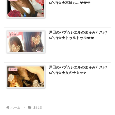
ω＼*)☆★本日も…❤️❤️💋
戸田のパブ☆シエルのまゅみﾃﾞス♪(/
まゆみ
ω＼*)☆★トゥルトゥル❤️❤️
戸田のパブ☆シエルのまゅみﾃﾞス♪(/
まゆみ
ω＼*)☆★女の子💄💋✨
ホーム
まゆみ