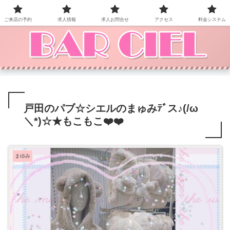
BAR CIEL！ご来店お待ちしています。
ご来店の予約
求人情報
求人お問合せ
アクセス
料金システム
戸田のパブ☆シエルのまゅみﾃﾞス♪(/ω
＼*)☆★もこもこ❤️❤️
まゆみ