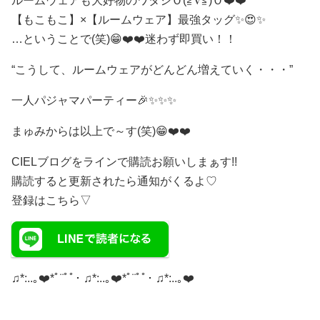
ルームウェアも大好物のワタシＯ(≧∇≦)Ｏ❤️❤️
【もこもこ】×【ルームウェア】最強タッグ✨😍✨
…ということで(笑)😁❤️❤️迷わず即買い！！
“こうして、ルームウェアがどんどん増えていく・・・”
一人パジャマパーティー🎉✨✨✨
まゅみからは以上で～す(笑)😁❤️❤️
CIELブログをラインで購読お願いしまぁす!!
購読すると更新されたら通知がくるよ♡
登録はこちら▽
♫*:..｡❤️*ﾟ¨ﾟﾟ･ ♫*:..｡❤️*ﾟ¨ﾟﾟ･ ♫*:..｡❤️