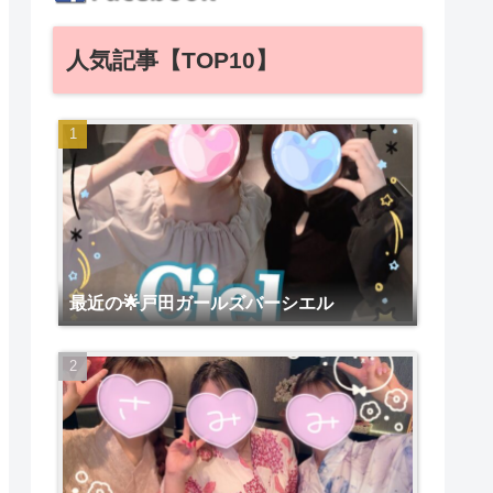
人気記事【TOP10】
最近の🌟戸田ガールズバーシエル