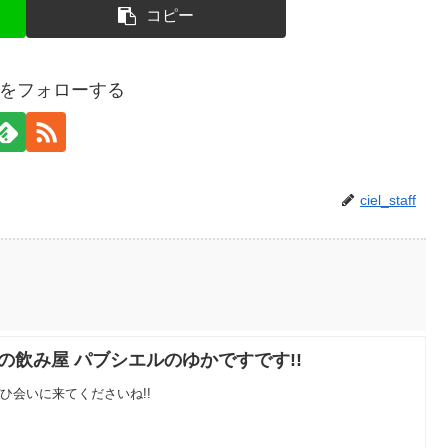
コピー
taffをフォローする
ciel_staff
の飲み屋 パブシエルのゆかですです!!
ひ会いに来てくださいね!!