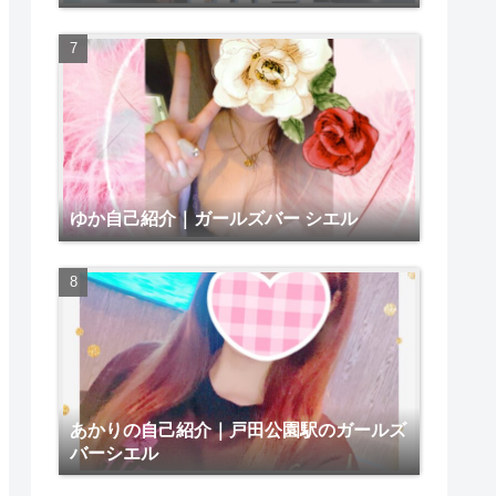
ゆか自己紹介｜ガールズバー シエル
あかりの自己紹介｜戸田公園駅のガールズ
バーシエル