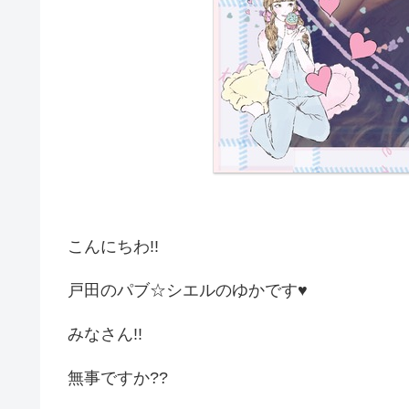
こんにちわ!!
戸田のパブ☆シエルのゆかです♥️
みなさん!!
無事ですか??