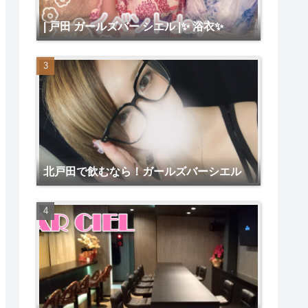
| 戸田 ガールズバー シエル |✨ 浴衣✨
北戸田で飲むなら！ガールズバーシエル