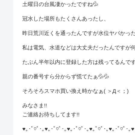
土曜日の台風凄かったですね💦
冠水した場所もたくさんあったし、
昨日荒川近くを通ったんですが水位ヤバかったで
私は電気、水道などは大丈夫だったんですが何
たぶん半年以内に登録した方は残ってるんですがそ
親の番号すら分からず慌てたぁ💦💦
そろそろスマホ買い換え時かなぁ( ＞Д＜；)
みなさま!!
ご連絡お待ちしてます!!
♥｡･ﾟ♡ﾟ･｡♥｡･ﾟ♡ﾟ･｡♥｡･ﾟ♡ﾟ･｡♥｡ﾟ♡ﾟ･｡♥｡･ﾟ♡ﾟ･｡♥