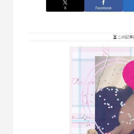
X
Facebook
この記事