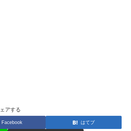
ェアする
Facebook
はてブ