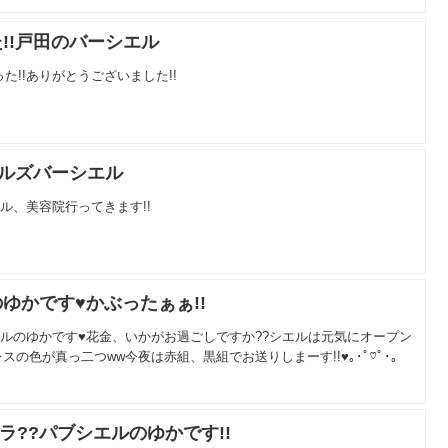
!!戸田のバーシエル
た!!ありがとうございました!!
ールズバーシエル
ル、美容院行ってきます!!
かです♥️かぶったぁぁ!!
エルのゆかです♥️花金、いかがお過ごしですか??シエルは元気にオープン
ドレスの色が真っ二つww今夜は赤組、黒組でお送りしまーす!!♥｡･ﾟ♡ﾟ･｡
クラ??パブシエルのゆかです!!