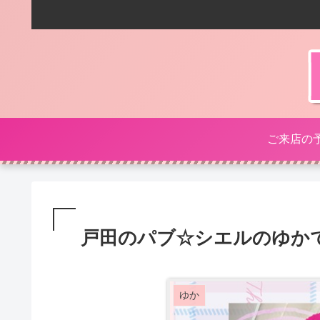
ご来店の
戸田のパブ☆シエルのゆかです
ゆか