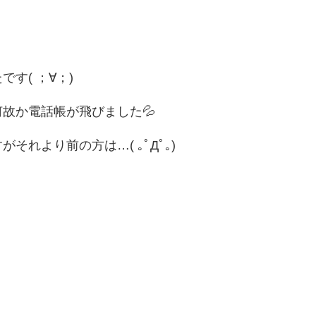
す( ；∀；)
故か電話帳が飛びました💦
れより前の方は…( ｡ﾟДﾟ｡)