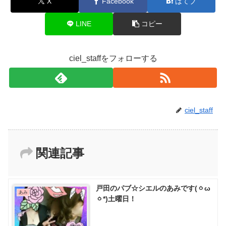
X
Facebook
はてブ
LINE
コピー
ciel_staffをフォローする
ciel_staff
関連記事
戸田のパブ☆シエルのあみです(ㆁω
あみ
ㆁ*)土曜日！