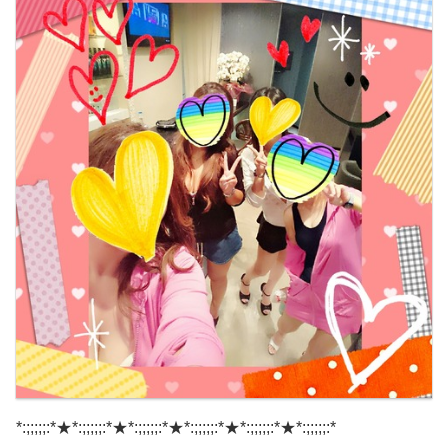
*:;;;;;:*★*:;;;;;:*★*:;;;;;:*★*:;;;;;:*★*:;;;;;:*★*:;;;;;:*