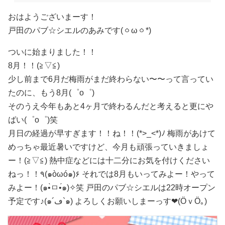
おはようございまーす！
戸田のパブ☆シエルのあみです(ㆁωㆁ*)
ついに始まりました！！
8月！！(≧▽≦)
少し前まで6月だ梅雨がまだ終わらない〜〜って言ってい
たのに、もう8月(゜o゜)
そのうえ今年もあと4ヶ月で終わるんだと考えると更にや
ばい(゜o゜)笑
月日の経過が早すぎます！！ね！！(*>_<*)ﾉ 梅雨があけて
めっちゃ最近暑いですけど、今月も頑張っていきましょ
ー！(≧▽≦) 熱中症などには十二分にお気を付けください
ねっ！！٩(๑òωó๑)۶ それでは8月もいってみよー！やって
みよー！(๑•̀ㅁ•́๑)✧笑 戸田のパブ☆シエルは22時オープン
予定です♪(๑´ڡ`๑) よろしくお願いしまーっす❤(ӦｖӦ｡)