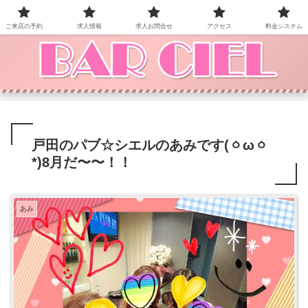
BAR CIEL！ご来店お待ちしています。
ご来店の予約
求人情報
求人お問合せ
アクセス
料金システム
戸田のパブ☆シエルのあみです(ㆁωㆁ
*)8月だ〜〜！！
あみ