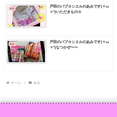
戸田のパブ☆シエルのあみです(ㆁω
あみ
ㆁ*)いただきもの☆
戸田のパブ☆シエルのあみです(ㆁω
あみ
ㆁ*)なつかぜ〜〜
ホーム
あみ