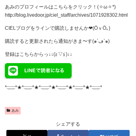
あみのプロフィールはこちらをクリック！(ㆁωㆁ*)
http://blog.livedoor.jp/ciel_staff/archives/1071928302.html
CIELブログをラインで購読しませんか❤(ӦｖӦ｡)
購読すると更新されたら通知がきま〜す(๑´ڡ`๑)
登録はこちらからっ↓↓(≧▽≦)↓↓
*:;;;;;:*★*:;;;;;:*★*:;;;;;:*★*:;;;;;:*★*:;;;;;:*★*:;;;;;:*
あみ
シェアする