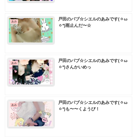
戸田のパブ☆シエルのあみです(ㆁω
あみ
ㆁ*)雨止んだ〜☆
戸田のパブ☆シエルのあみです(ㆁω
あみ
ㆁ*)さんかいめっ
戸田のパブ☆シエルのあみです(ㆁω
あみ
ㆁ*)も〜〜くようび！