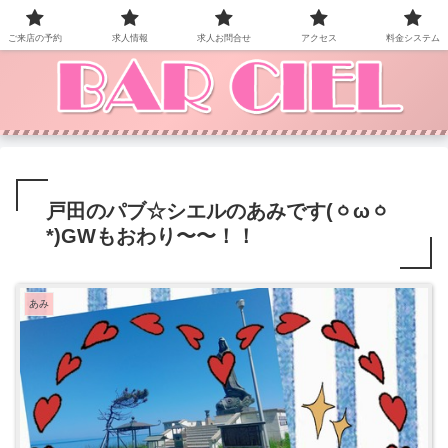
BAR CIEL！ご来店お待ちしています。
ご来店の予約
求人情報
求人お問合せ
アクセス
料金システム
戸田のパブ☆シエルのあみです(ㆁωㆁ
*)GWもおわり〜〜！！
あみ