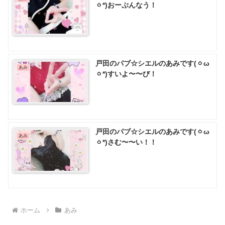
ㆁ*)おーぷんなう！
戸田のパブ☆シエルのあみです(ㆁω
あみ
ㆁ*)すいよ〜〜び！
戸田のパブ☆シエルのあみです(ㆁω
あみ
ㆁ*)さむ〜〜い！！
ホーム
あみ