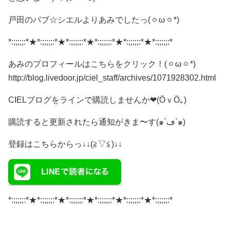
戸田のパブ☆シエルよりあみでしたっ(ㆁωㆁ*)
*:;;;;;:*★*:;;;;;:*★*:;;;;;:*★*:;;;;;:*★*:;;;;;:*★*:;;;;;:*
あみのプロフィールはこちらをクリック！(ㆁωㆁ*)
http://blog.livedoor.jp/ciel_staff/archives/1071928302.html
CIELブログをラインで購読しませんか❤(ӦｖӦ｡)
購読すると更新されたら通知がきま〜す(๑´ڡ`๑)
登録はこちらからっ↓↓(≧▽≦)↓↓
*:;;;;;:*★*:;;;;;:*★*:;;;;;:*★*:;;;;;:*★*:;;;;;:*★*:;;;;;:*