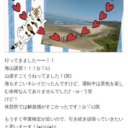
行ってきました〜〜！！
海山講習！！！(≧▽≦)
山道すごくうねってました！(笑)
海もすごいキレイだったんですけど、運転中は景色を楽し
む余裕なんてありませんでした(‘・ω・’) 笑
けど！
休憩所では解放感がすごかったです！(≧▽≦)笑
もうすぐ卒業検定が近いので、引き続き頑張っていきたい
と思いまーす！(๑•̀ㅁ•́๑)✧