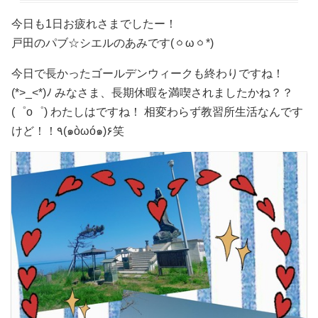
今日も1日お疲れさまでしたー！
戸田のパブ☆シエルのあみです(ㆁωㆁ*)
今日で長かったゴールデンウィークも終わりですね！
(*>_<*)ﾉ みなさま、長期休暇を満喫されましたかね？？
(゜o゜) わたしはですね！ 相変わらず教習所生活なんです
けど！！٩(๑òωó๑)۶笑