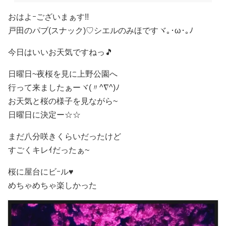
おはよｰございまぁす!!
戸田のパブ(スナック)♡ シエルのみほですヾ｡･ω･｡ﾉ
今日はいいお天気ですねっ🎵
日曜日~夜桜を見に上野公園へ
行って来ましたぁーヾ(〃^∇^)ﾉ
お天気と桜の様子を見ながら~
日曜日に決定ー☆☆
まだ八分咲きくらいだったけど
すごくキレｲだったぁ~
桜に屋台にビｰル♥️
めちゃめちゃ楽しかった