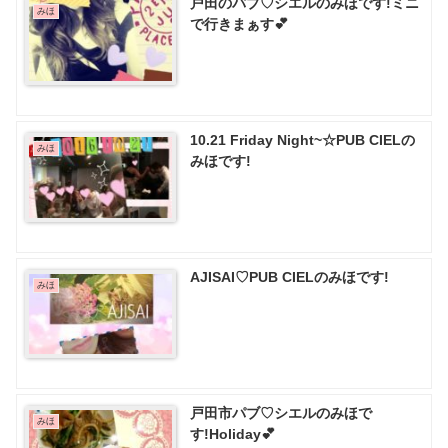
戸田のパブ♡ シエルのみほです!ミニ
みほ
で行きまぁす💕
10.21 Friday Night~☆PUB CIELの
みほ
みほです!
AJISAI♡ PUB CIELのみほです!
みほ
戸田市パブ♡ シエルのみほで
みほ
す!Holiday💕