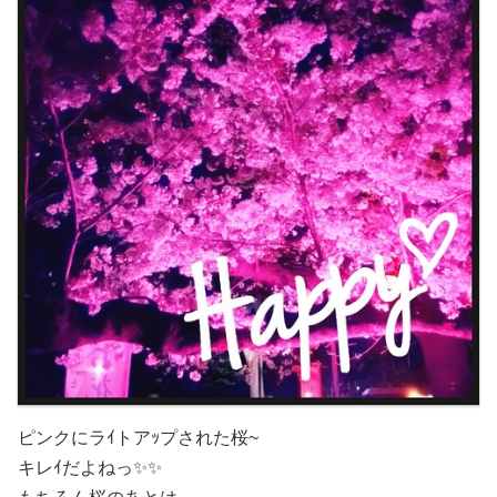
ピンクにラｲトアｯプされた桜~
キレｲだよねっ✨✨