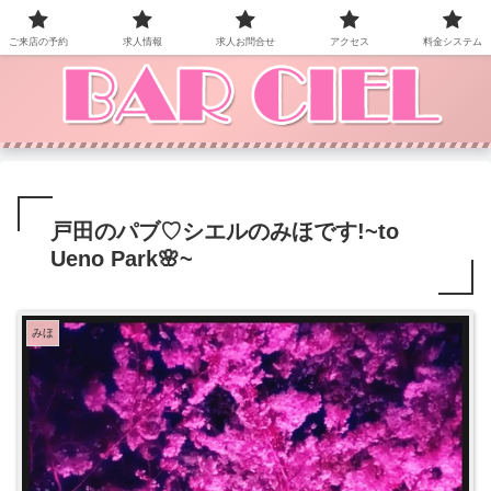
BAR CIEL！ご来店お待ちしています。
ご来店の予約
求人情報
求人お問合せ
アクセス
料金システム
戸田のパブ♡ シエルのみほです!~to
Ueno Park🌸~
みほ