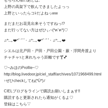
もちろん桜のあとは,
上野の高架下で飲んできましたよっっ
上野といったらコﾚだよねっww
まだまだお花見出来そうですねっ!?
まだ行ってない方はぜひぃ~(*ฅ˘ฅ*)♡
♫*:..｡❤️*ﾟ¨ﾟﾟ･ ♫*:..｡❤️*ﾟ¨ﾟﾟ･ ♫*:..｡❤️
シエルは北戸田・戸田・戸田公園・蕨・浮間舟渡より
チャチャｯと来れちゃう距離です🍸💕
♡ ~みほのProfile~♡
http://blog.livedoor.jp/ciel_staff/archives/1071968499.html
↑ぜひcheckしてね(*Ü*)ﾉ
CIELブログをラインで購読お願いしまぁす!!
購読すると更新されたら通知がくるよ♡
登録はこちら▽