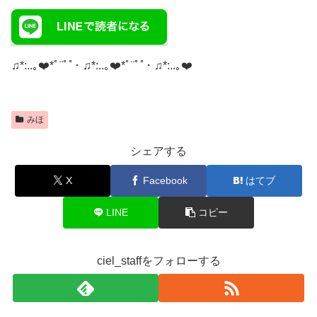
♫*:..｡❤️*ﾟ¨ﾟﾟ･ ♫*:..｡❤️*ﾟ¨ﾟﾟ･ ♫*:..｡❤️
みほ
シェアする
X
Facebook
はてブ
LINE
コピー
ciel_staffをフォローする