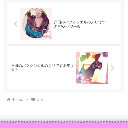
戸田のパブ☆シエルのえりです
🎵MAXパワー💪
戸田のパブ☆シエルのえりです🎵年度
末!!
ホーム
えり