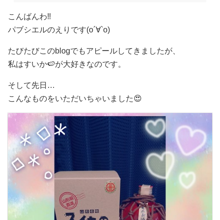
こんばんわ‼️
パブシエルのえりです(о´∀`о)
たびたびこのblogでもアピールしてきましたが、
私はすいか🍉が大好きなのです。
そして先日…
こんなものをいただいちゃいました😍