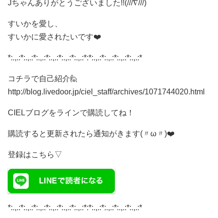
Jちゃんありがとうございました!!(///∇///)
すいかを愛し、
すいかに愛されたいです❤️
*:.,.:*:.,.:*:.,.:*:.,.:*:.,.:*:.,.:*:*:.,.:*:.,.:*:.,.:*:.,.:*
コチラで自己紹介🙋
http://blog.livedoor.jp/ciel_staff/archives/1071744020.html
CIELブログをラインで購読してね！
購読すると更新されたら通知がきます(〃ω〃)❤️
登録はこちら▽
*:.,.:*:.,.:*:.,.:*:.,.:*:.,.:*:.,.:*:*:.,.:*:.,.:*:.,.:*:.,.:*