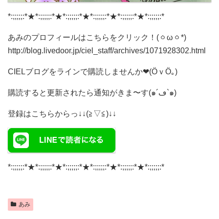
*:;;;;;:*★*:;;;;;:*★*:;;;;;:*★*:;;;;;:*★*:;;;;;:*★*:;;;;;:*
あみのプロフィールはこちらをクリック！(ㆁωㆁ*)
http://blog.livedoor.jp/ciel_staff/archives/1071928302.html
CIELブログをラインで購読しませんか❤(ӦｖӦ｡)
購読すると更新されたら通知がきま〜す(๑´ڡ`๑)
登録はこちらからっ↓↓(≧▽≦)↓↓
*:;;;;;:*★*:;;;;;:*★*:;;;;;:*★*:;;;;;:*★*:;;;;;:*★*:;;;;;:*
あみ