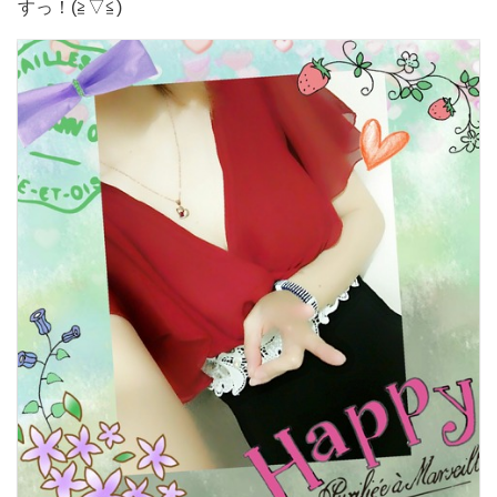
すっ！(≧▽≦)