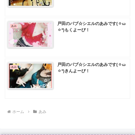
戸田のパブ☆シエルのあみです(ㆁω
あみ
ㆁ*)もくよーび！
戸田のパブ☆シエルのあみです(ㆁω
あみ
ㆁ*)きんよーび！
ホーム
あみ