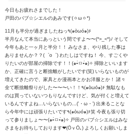
今日もお疲れさまでした！
戸田のパブ☆シエルのあみです(ㆁωㆁ*)
11月も半分が過ぎましたねっ٩(๑òωó๑)۶
半月なんて本当にあっという間ですよ〜〜(*>_<*)ﾉ そして
今年もあと一ヶ月と半分！！ みなさま、やり残した事は
ありませんか？？(゜o゜) わたしはですね！ 今、すごくや
りたいのが部屋の掃除です！！(๑•̀ㅁ•́๑)✧ 掃除といいます
か、正確に言うと断捨離がしたいです(笑) いらないものが
増えてきたので、家具とか漫画本とかお洋服とか！ 諸々
全て断捨離祭りがした〜〜〜い！！٩(๑òωó๑)۶ 無駄なも
のは買っていないつもりなんですけど、気が付くと増えて
いるんですよね…いらないもの…('・ω・') 出来ることな
ら今年中には頑張りたいです٩(๑òωó๑)۶笑 今夜も張り切
って参りましょ〜〜(๑•̀ㅁ•́๑)✧ 戸田のパブ☆シエルはみな
さまをお待ちしております❤(ӦｖӦ｡) よろしくお願いしま