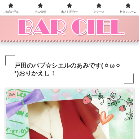
BAR CIEL！ご来店お待ちしています。
ご来店の予約
求人情報
求人お問合せ
アクセス
料金システム
戸田のパブ☆シエルのあみです(ㆁωㆁ
*)おりかえし！
あみ