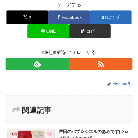
シェアする
X
Facebook
はてブ
LINE
コピー
ciel_staffをフォローする
ciel_staff
関連記事
戸田のパブ☆シエルのあみです(ㆁω
あみ