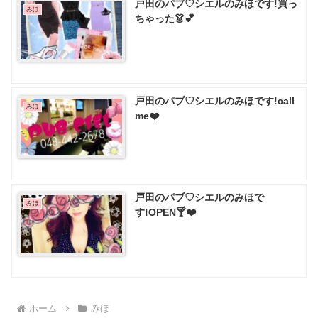
戸田のパブ♡ シエルのみほです!買っ
みほ
ちゃった👗💕
戸田のパブ♡ シエルのみほです!call
みほ
me❤️
戸田のパブ♡ シエルのみほで
みほ
す!OPEN🍸❤️
ホーム
みほ