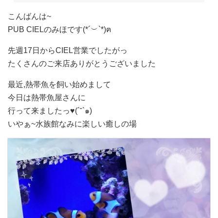
こんばんは~
PUB CIELのみほです
(*´︶`*)ฅ
先週17日からCIEL営業でしたがっ
たくさんのご来店ありがとうございました
最近,熱帯魚
を飼い始めまして
今日は熱帯魚屋さんに
行って来ましたっ♥(´˘`๑)
いやぁ~水族館なみに楽しい癒しの場