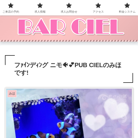
BAR CIEL！ご来店お待ちしています。
ご来店の予約
求人情報
求人お問合せ
アクセス
料金システム
フｧｲﾝデｨﾝグ ニモ🐠💕PUB CIELのみほ
です!
みほ