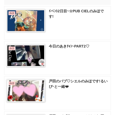
ｲベﾝﾄ2日目~☆PUB CIELのみほで
みほ
す!
今日のあきﾁｬﾝ~PART2♡
みほ
戸田のパブ♡ シエルのみほです!るい
みほ
ぴｰと一緒❤️