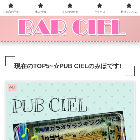
BAR CIEL！ご来店お待ちしています。
ご来店の予約
求人情報
求人お問合せ
アクセス
料金システム
現在のTOP5~☆PUB CIELのみほです!
みほ