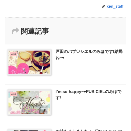
ciel_staff
関連記事
戸田のパブ♡ シエルのみほです!結局
みほ
ね~♥️
I’m so happy~♥PUB CIELのみほで
みほ
す!