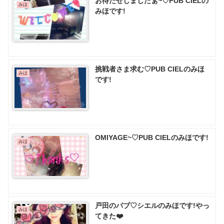
お待たせしましたぁ~♡PUB CIELの
みほ
みほです!
挑戦者さま求む♡PUB CIELのみほ
みほ
です!
OMIYAGE~♡PUB CIELのみほです!
みほ
戸田のパブ♡ シエルのみほです!やっ
みほ
てきた❤️