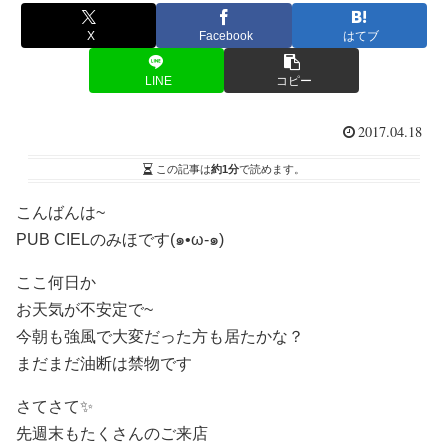
X
Facebook
はてブ
LINE
コピー
2017.04.18
この記事は
約1分
で読めます。
こんばんは~
PUB CIELのみほです(๑•ω-๑)
ここ何日か
お天気が不安定で~
今朝も強風で大変だった方も居たかな？
まだまだ油断は禁物です
さてさて✨
先週末もたくさんのご来店