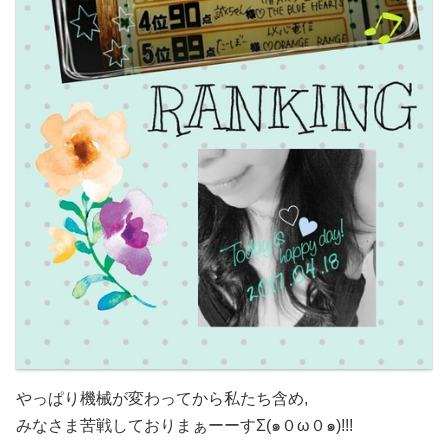
やっぱり機械が変わってから私たち含め,
みなさま苦戦しておりまぁーーすΣ(๑０ω０๑)!!!