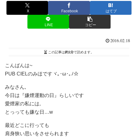
X
Facebook
はてブ
LINE
コピー
2016.02.18
この記事は
約1分
で読めます。
こんばんは~
PUB CIELのみほですヾ｡･ω･｡ﾉ☆
みなさん,
今日は『嫌煙運動の日』らしいです
愛煙家の私には,
とっっても嫌な日…w
最近どこに行っても
肩身狭い思いをさせられます