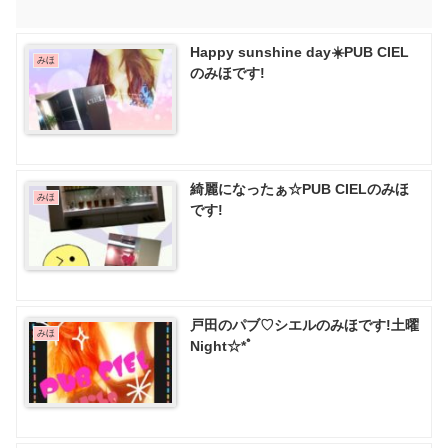
Happy sunshine day☀️PUB CIEL
みほ
のみほです!
綺麗になったぁ☆PUB CIELのみほ
みほ
です!
戸田のパブ♡ シエルのみほです!土曜
みほ
Night☆*ﾟ