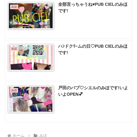
全部言っちゃうね♥PUB CIELのみほ
みほ
です!
ハﾝドクﾘ−ムの日♡PUB CIELのみほ
みほ
です!
戸田のパブ♡ シエルのみほです!いよ
みほ
いよOPEN💕
ホーム
みほ