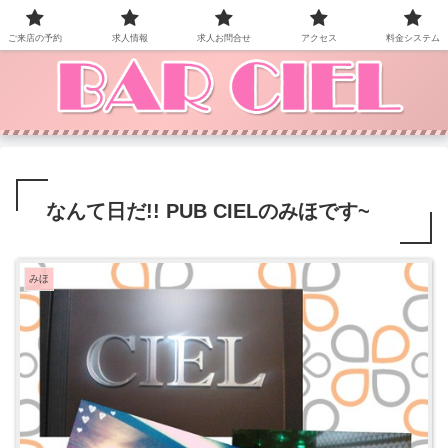
BAR CIEL！ご来店お待ちしています。
ご来店の予約
求人情報
求人お問合せ
アクセス
料金システム
なんて日だ!! PUB CIELのみほです~
みほ