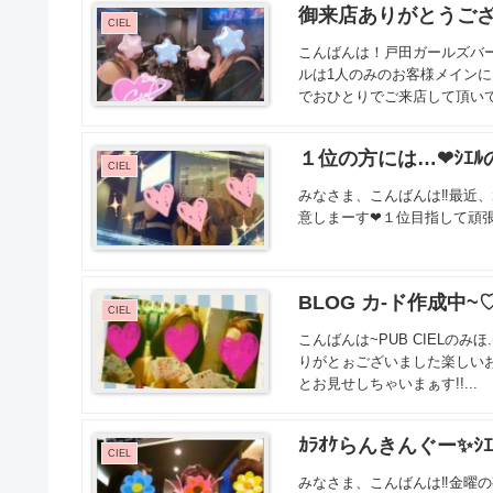
御来店ありがとうござ
CIEL
こんばんは！戸田ガールズバー
ルは1人のみのお客様メインに
でおひとりでご来店して頂いて
１位の方には…❤ｼｴﾙ
CIEL
みなさま、こんばんは‼最近、ｶ
意しまーす❤１位目指して頑張っ
BLOG カ-ド作成中~♡
CIEL
こんばんは~PUB CIELのみほ
りがとぉございました楽しいお
とお見せしちゃいまぁす!!...
ｶﾗｵｹらんきんぐー✨ｼ
CIEL
みなさま、こんばんは‼金曜の