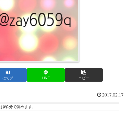
はてブ
LINE
コピー
2017.02.17
は
約1分
で読めます。