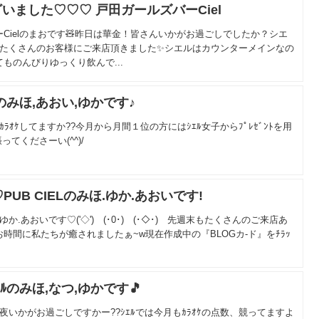
いました♡♡♡ 戸田ガールズバーCiel
Cielのまおです🧸昨日は華金！皆さんいかがお過ごしでしたか？シエ
たくさんのお客様にご来店頂きました✨️シエルはカウンターメインなの
ものんびりゆっくり飲んで...
のみほ,あおい,ゆかです♪
ﾗｵｹしてますか??今月から月間１位の方にはｼｴﾙ女子からﾌﾟﾚｾﾞﾝﾄを用
てくださーい(^^)/
PUB CIELのみほ.ゆか.あおいです!
.ゆか.あおいです♡('◇')ゞ(･0･)ゞ(･◇･)ゞ先週末もたくさんのご来店あ
時間に私たちが癒されましたぁ~w現在作成中の『BLOGカ-ド』をﾁﾗｯ
ｴﾙのみほ,なつ,ゆかです🎵
夜いかがお過ごしですかー??ｼｴﾙでは今月もｶﾗｵｹの点数、競ってますよ