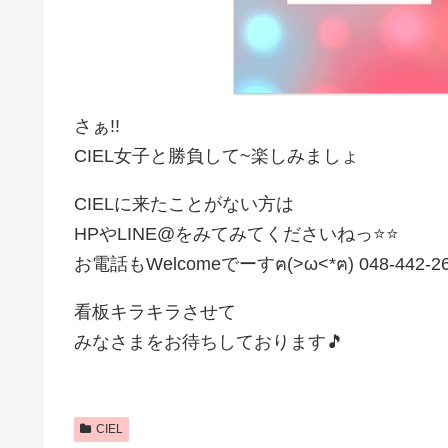
さぁ!!
CIEL女子と勝負して~楽しみましょ
CIELに来たことがない方は
HPやLINE@をみてみてくださいねっ⭐⭐
お電話もWelcomeでーすฅ(>ω<*ฅ)
048-442-2
看板キラキラさせて
みなさまをお待ちしております🎵
CIEL