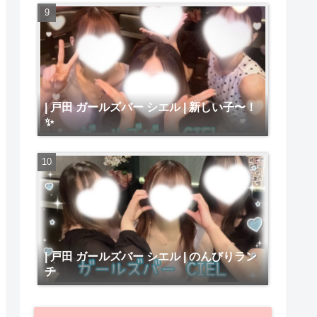
| 戸田 ガールズバー シエル | 新しい子〜！
✨
| 戸田 ガールズバー シエル | のんびりラン
チ