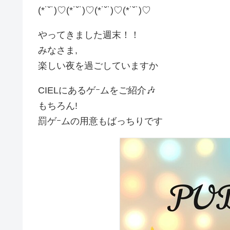
(*˙˘˙)♡(*˙˘˙)♡(*˙˘˙)♡(*˙˘˙)♡
やってきました週末！！
みなさま,
楽しい夜を過ごしていますか
CIELにあるゲｰムをご紹介🎶
もちろん!
罰ゲｰムの用意もばっちりです