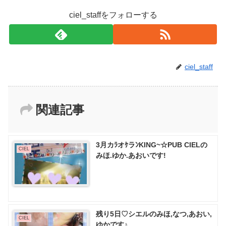
ciel_staffをフォローする
ciel_staff
関連記事
3月カﾗオｹラﾝKING~☆PUB CIELの
CIEL
みほ.ゆか.あおいです!
残り5日♡シエルのみほ,なつ,あおい,
CIEL
ゆかです♪