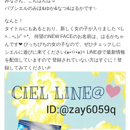
みなさん、こんばんは☺
パブシエルのみほ&ゆか&なつ&はるかです✨
なんと！
タイトルにもあるとおり、新しく女の子が入りましたヾ(｡
>﹏<｡)ﾉﾞ✧*。 待望のNEW FACEのお名前は、はるかちゃ
んです❤ ぴっちぴちの女の子なので、ぜひチェックしに
シエルに遊びに来てください(๑•̀ㅁ•́๑)✧ LINE@で最新情報
を配信していますので 登録されていない方はすぐに！登
録してみてください🎉