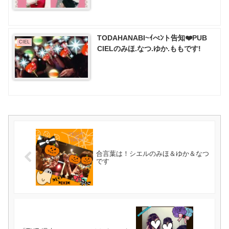
TODAHANABI~ｲべﾝト告知❤️PUB
CIEL
CIELのみほ.なつ.ゆか.ももです!
合言葉は！シエルのみほ＆ゆか＆なつ
です