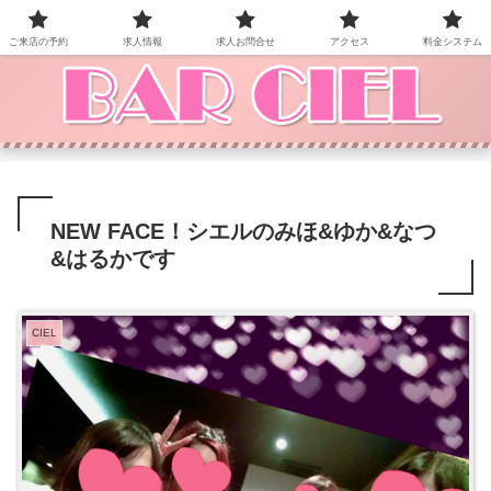
BAR CIEL！ご来店お待ちしています。
ご来店の予約
求人情報
求人お問合せ
アクセス
料金システム
NEW FACE！シエルのみほ&ゆか&なつ
&はるかです
CIEL