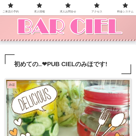
BAR CIEL！ご来店お待ちしています。
ご来店の予約
求人情報
求人お問合せ
アクセス
料金システム
初めての..❤PUB CIELのみほです!
みほ