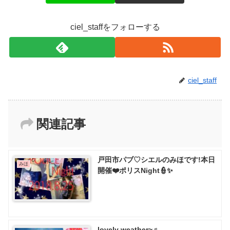
ciel_staffをフォローする
ciel_staff
関連記事
戸田市パブ♡ シエルのみほです!本日
みほ
開催❤️ポリスNight👮✨
lovely weather~♬