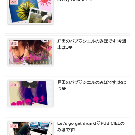
みほ
戸田のパブ♡ シエルのみほです!今週
みほ
末は..❤️
戸田のパブ♡ シエルのみほです!おは
みほ
つ❤️
Let’s go get drunk!♡PUB CIELの
みほ
みほです!