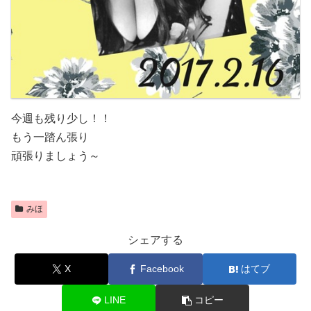
今週も残り少し！！
もう一踏ん張り
頑張りましょう～
みほ
シェアする
X
Facebook
はてブ
LINE
コピー