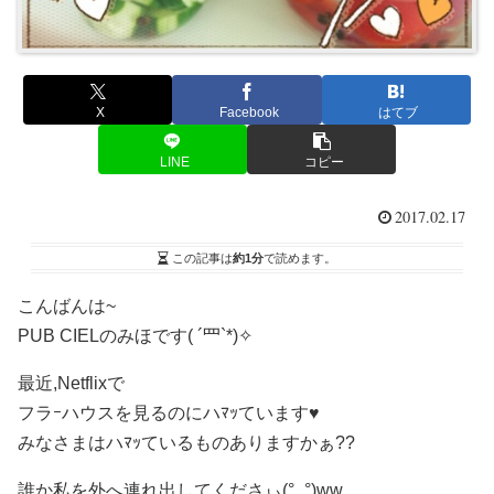
X
Facebook
はてブ
LINE
コピー
2017.02.17
この記事は
約1分
で読めます。
こんばんは~
PUB CIELのみほです
( ´罒`*)✧
最近,Netflixで
フラｰハウスを見るのにハﾏｯています♥
みなさまはハﾏｯているものありますかぁ??
誰か私を外へ連れ出してくださぃ(°_°)ww