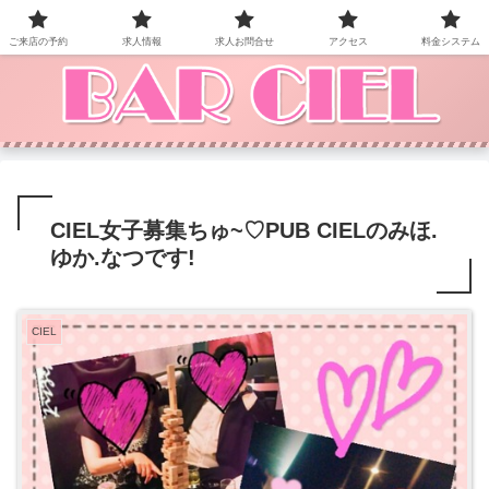
BAR CIEL！ご来店お待ちしています。
ご来店の予約
求人情報
求人お問合せ
アクセス
料金システム
CIEL女子募集ちゅ~♡PUB CIELのみほ.
ゆか.なつです!
CIEL