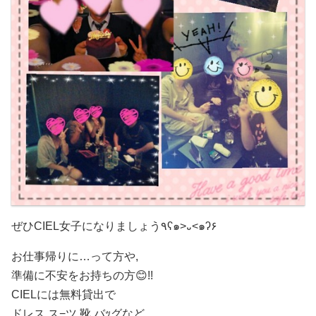
ぜひCIEL女子になりましょう٩ʕ๑>᎑<๑ʔ۶
お仕事帰りに…って方や,
準備に不安をお持ちの方😊!!
CIELには無料貸出で
ドレス.ス−ツ.靴.バｯグなど