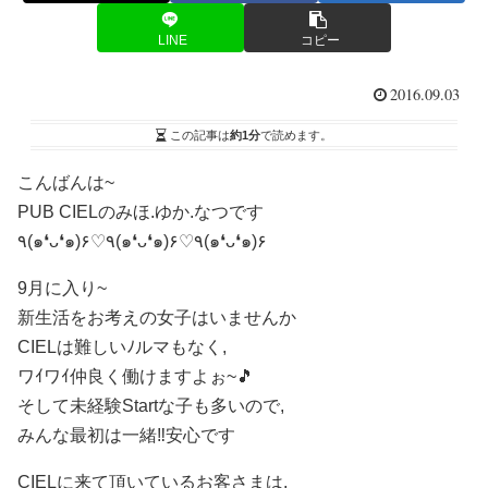
LINE
コピー
2016.09.03
この記事は
約1分
で読めます。
こんばんは~
PUB CIELのみほ.ゆか.なつです
٩(๑❛ᴗ❛๑)۶♡٩(๑❛ᴗ❛๑)۶♡٩(๑❛ᴗ❛๑)۶
9月に入り~
新生活をお考えの女子はいませんか
CIELは難しいﾉルマもなく,
ワｲワｲ仲良く働けますよぉ~🎵
そして未経験Startな子も多いので,
みんな最初は一緒‼安心です
CIELに来て頂いているお客さまは,