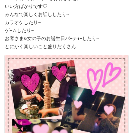
いい方ばかりです♡
みんなで楽しくお話ししたり~
カラオケしたり~
ゲ−ムしたり~
お客さま&女の子のお誕生日パ−テｨ−したり~
とにかく楽しいこと盛りだくさん