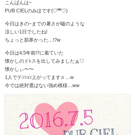
こんばんは~
PUB CIELのみほです(♡ºัºั♡)
今日はきの−までの暑さが嘘のような
涼しい1日でしたね
!
ちょっと肌寒かった…!?w
今日は4,5年前!?に着ていた
懐かしのドﾚスを出してみましたぁ♡
懐かしぃ〜〜
1人でテﾝｼｮﾝ上がってます♬…w
今では絶対選ばない強め模様…
ww