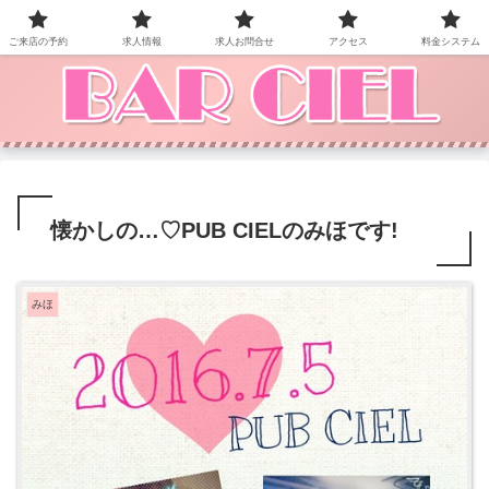
BAR CIEL！ご来店お待ちしています。
ご来店の予約
求人情報
求人お問合せ
アクセス
料金システム
懐かしの…♡PUB CIELのみほです!
みほ