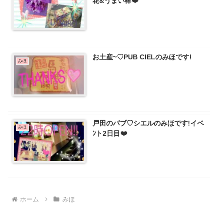
花&うまい棒❤️
お土産~♡PUB CIELのみほです!
みほ
戸田のパブ♡ シエルのみほです!イベ
みほ
ﾝト2日目❤️
ホーム
みほ