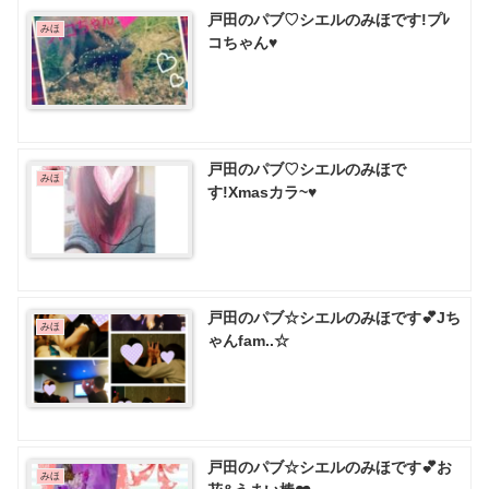
戸田のパブ♡ シエルのみほです!プﾚ
みほ
コちゃん♥️
戸田のパブ♡シエルのみほで
みほ
す!Xmasカラ~♥️
戸田のパブ☆シエルのみほです💕Jち
みほ
ゃんfam..☆
戸田のパブ☆シエルのみほです💕お
みほ